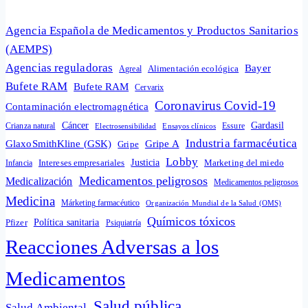
Agencia Española de Medicamentos y Productos Sanitarios
(AEMPS)
Agencias reguladoras
Bayer
Alimentación ecológica
Agreal
Bufete RAM
Bufete RAM
Cervarix
Coronavirus Covid-19
Contaminación electromagnética
Cáncer
Gardasil
Crianza natural
Electrosensibilidad
Ensayos clínicos
Essure
Industria farmacéutica
GlaxoSmithKline (GSK)
Gripe A
Gripe
Lobby
Intereses empresariales
Justicia
Infancia
Marketing del miedo
Medicamentos peligrosos
Medicalización
Medicamentos peligrosos
Medicina
Márketing farmacéutico
Organización Mundial de la Salud (OMS)
Químicos tóxicos
Política sanitaria
Pfizer
Psiquiatría
Reacciones Adversas a los
Medicamentos
Salud pública
Salud Ambiental