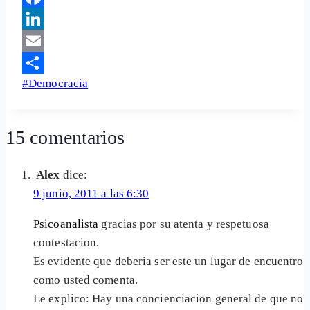
Facebook
LinkedIn
Email
Etiquetas
#
Democracia
Share
de
la
15 comentarios
entrada:
Alex
dice:
9 junio, 2011 a las 6:30
Psicoanalista
gracias por su atenta y respetuosa
contestacion.
Es evidente que deberia ser este un lugar de encuentro
como usted comenta.
Le explico: Hay una concienciacion general de que no