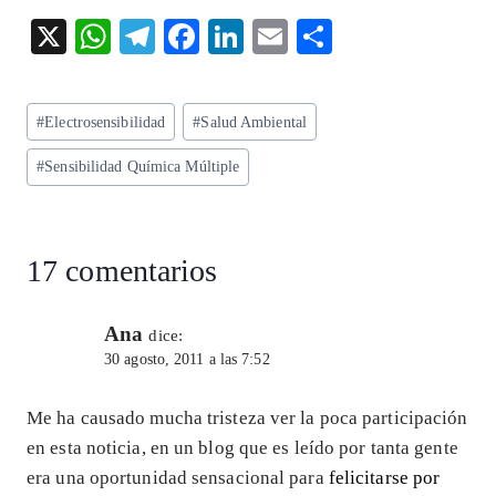
X
W
T
F
Li
E
S
ha
el
ac
n
m
ha
ts
eg
eb
ke
ai
re
Etiquetas
#
Electrosensibilidad
#
Salud Ambiental
A
ra
o
dI
l
de
p
m
o
n
#
Sensibilidad Química Múltiple
la
entrada:
p
k
17 comentarios
Ana
dice:
30 agosto, 2011 a las 7:52
Me ha causado mucha tristeza ver la poca participación
en esta noticia, en un blog que es leído por tanta gente
era una oportunidad sensacional para
felicitarse por