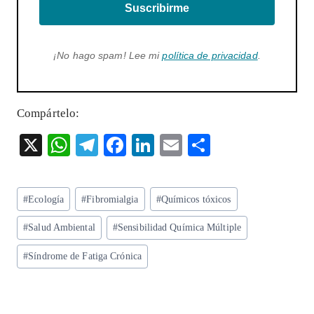
Suscribirme
¡No hago spam! Lee mi
política de privacidad
.
Compártelo:
X
W
T
F
Li
E
S
ha
el
ac
n
m
ha
ts
eg
eb
ke
ai
re
Etiquetas
#
Ecología
#
Fibromialgia
#
Químicos tóxicos
A
ra
o
dI
l
de
p
m
o
n
#
Salud Ambiental
#
Sensibilidad Química Múltiple
la
entrada:
p
k
#
Síndrome de Fatiga Crónica