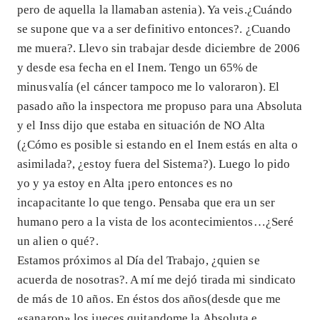
pero de aquella la llamaban astenia). Ya veis.¿Cuándo
se supone que va a ser definitivo entonces?. ¿Cuando
me muera?. Llevo sin trabajar desde diciembre de 2006
y desde esa fecha en el Inem. Tengo un 65% de
minusvalía (el cáncer tampoco me lo valoraron). El
pasado año la inspectora me propuso para una Absoluta
y el Inss dijo que estaba en situación de NO Alta
(¿Cómo es posible si estando en el Inem estás en alta o
asimilada?, ¿estoy fuera del Sistema?). Luego lo pido
yo y ya estoy en Alta ¡pero entonces es no
incapacitante lo que tengo. Pensaba que era un ser
humano pero a la vista de los acontecimientos…¿Seré
un alien o qué?.
Estamos próximos al Día del Trabajo, ¿quien se
acuerda de nosotras?. A mí me dejó tirada mi sindicato
de más de 10 años. En éstos dos años(desde que me
«sanaron» los jueces quitandome la Absoluta e