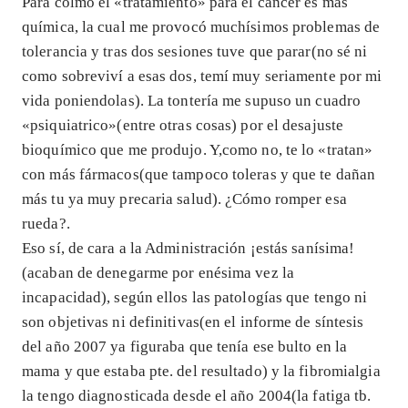
Para colmo el «tratamiento» para el cáncer es más
química, la cual me provocó muchísimos problemas de
tolerancia y tras dos sesiones tuve que parar(no sé ni
como sobreviví a esas dos, temí muy seriamente por mi
vida poniendolas). La tontería me supuso un cuadro
«psiquiatrico»(entre otras cosas) por el desajuste
bioquímico que me produjo. Y,como no, te lo «tratan»
con más fármacos(que tampoco toleras y que te dañan
más tu ya muy precaria salud). ¿Cómo romper esa
rueda?.
Eso sí, de cara a la Administración ¡estás sanísima!
(acaban de denegarme por enésima vez la
incapacidad), según ellos las patologías que tengo ni
son objetivas ni definitivas(en el informe de síntesis
del año 2007 ya figuraba que tenía ese bulto en la
mama y que estaba pte. del resultado) y la fibromialgia
la tengo diagnosticada desde el año 2004(la fatiga tb.