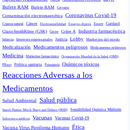
Bufete RAM
Bufete RAM
Cervarix
Coronavirus Covid-19
Contaminación electromagnética
Cáncer
Gardasil
Crianza natural
Electrosensibilidad
Ensayos clínicos
Essure
Industria farmacéutica
GlaxoSmithKline (GSK)
Gripe A
Gripe
Lobby
Intereses empresariales
Justicia
Infancia
Marketing del miedo
Medicamentos peligrosos
Medicalización
Medicamentos peligrosos
Medicina
Márketing farmacéutico
Organización Mundial de la Salud (OMS)
Químicos tóxicos
Política sanitaria
Pfizer
Psiquiatría
Reacciones Adversas a los
Medicamentos
Salud pública
Salud Ambiental
Sensibilidad Química Múltiple
Sanofi Pasteur Merck Sharp and Dohme (MSD)
Vacunas
Vacunas Covid-19
Sobornos a médicos
Ética
Vacuna Virus Papiloma Humano