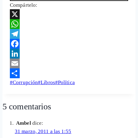
Compártelo:
X
WhatsApp
Telegram
Facebook
LinkedIn
Email
Etiquetas
#
Corrupción
#
Libros
#
Política
Share
de
la
5 comentarios
entrada:
Ambel
dice:
31 marzo, 2011 a las 1:55