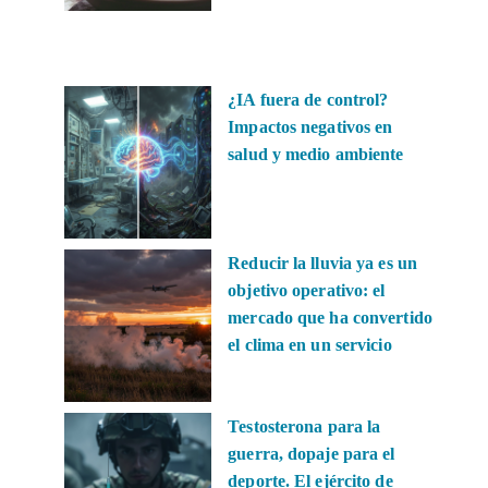
¿IA fuera de control?
Impactos negativos en
salud y medio ambiente
Reducir la lluvia ya es un
objetivo operativo: el
mercado que ha convertido
el clima en un servicio
Testosterona para la
guerra, dopaje para el
deporte. El ejército de