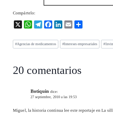
Compártelo:
X
W
T
F
Li
E
S
ha
el
ac
n
m
ha
ts
eg
eb
ke
ai
re
Etiquetas
#
Agencias de medicamentos
#
Intereses empresariales
#
Invi
A
ra
o
dI
l
de
p
m
o
n
la
entrada:
p
k
20 comentarios
Botiquin
dice:
27 septiembre, 2010 a las 19:53
Miguel, la historia continua lee este reportaje en La 