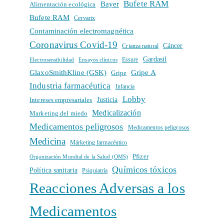
Bufete RAM
Bayer
Alimentación ecológica
Bufete RAM
Cervarix
Contaminación electromagnética
Coronavirus Covid-19
Cáncer
Crianza natural
Gardasil
Electrosensibilidad
Ensayos clínicos
Essure
GlaxoSmithKline (GSK)
Gripe A
Gripe
Industria farmacéutica
Infancia
Lobby
Intereses empresariales
Justicia
Medicalización
Marketing del miedo
Medicamentos peligrosos
Medicamentos peligrosos
Medicina
Márketing farmacéutico
Pfizer
Organización Mundial de la Salud (OMS)
Químicos tóxicos
Política sanitaria
Psiquiatría
Reacciones Adversas a los
Medicamentos