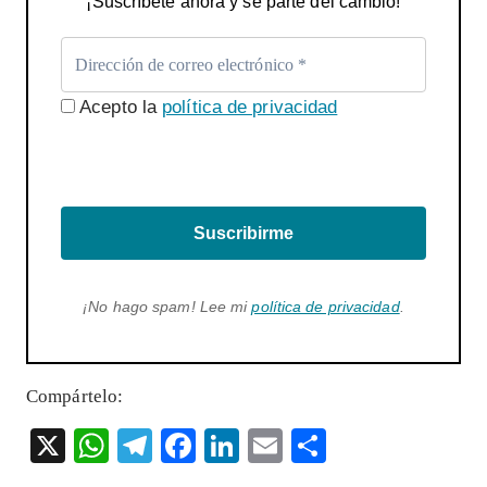
¡Suscríbete ahora y sé parte del cambio!
Acepto la
política de privacidad
Suscribirme
¡No hago spam! Lee mi
política de privacidad
.
Compártelo:
X
W
T
F
Li
E
S
ha
el
ac
n
m
ha