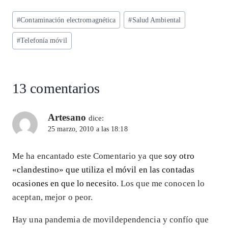
ts
eg
eb
ke
ai
re
Etiquetas
#
Contaminación electromagnética
#
Salud Ambiental
A
ra
o
dI
l
de
p
m
o
n
#
Telefonía móvil
la
entrada:
p
k
13 comentarios
Artesano
dice:
25 marzo, 2010 a las 18:18
Me ha encantado este Comentario ya que
soy otro
«clandestino» que utiliza el móvil en las contadas
ocasiones en que lo necesito
. Los que me conocen lo
aceptan, mejor o peor.
Hay una pandemia de movildependencia y confío que