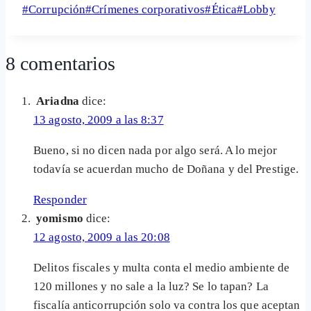
Etiquetas
#
Corrupción
#
Crímenes corporativos
#
Ética
#
Lobby
Share
de
la
8 comentarios
entrada:
Ariadna
dice:
13 agosto, 2009 a las 8:37
Bueno, si no dicen nada por algo será. A lo mejor
todavía se acuerdan mucho de Doñana y del Prestige.
Responder
yomismo
dice:
12 agosto, 2009 a las 20:08
Delitos fiscales y multa conta el medio ambiente de
120 millones y no sale a la luz? Se lo tapan? La
fiscalía anticorrupción solo va contra los que aceptan