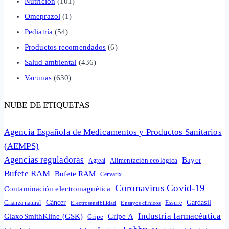
Nutrición
(101)
Omeprazol
(1)
Pediatría
(54)
Productos recomendados
(6)
Salud ambiental
(436)
Vacunas
(630)
NUBE DE ETIQUETAS
Agencia Española de Medicamentos y Productos Sanitarios
(AEMPS)
Agencias reguladoras
Bayer
Alimentación ecológica
Agreal
Bufete RAM
Bufete RAM
Cervarix
Coronavirus Covid-19
Contaminación electromagnética
Cáncer
Gardasil
Crianza natural
Electrosensibilidad
Ensayos clínicos
Essure
Industria farmacéutica
GlaxoSmithKline (GSK)
Gripe A
Gripe