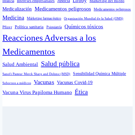
Lobby
Intereses empresariales
Justicia
Infancia
Marketing del miedo
Medicamentos peligrosos
Medicalización
Medicamentos peligrosos
Medicina
Márketing farmacéutico
Organización Mundial de la Salud (OMS)
Químicos tóxicos
Política sanitaria
Pfizer
Psiquiatría
Reacciones Adversas a los
Medicamentos
Salud pública
Salud Ambiental
Sensibilidad Química Múltiple
Sanofi Pasteur Merck Sharp and Dohme (MSD)
Vacunas
Vacunas Covid-19
Sobornos a médicos
Ética
Vacuna Virus Papiloma Humano