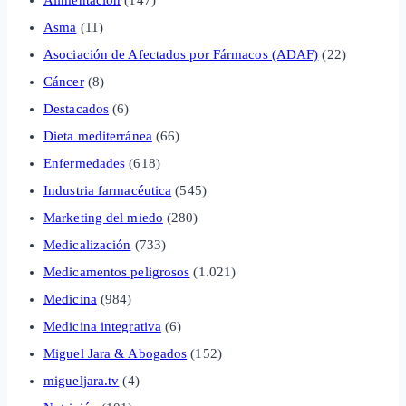
Asma
(11)
Asociación de Afectados por Fármacos (ADAF)
(22)
Cáncer
(8)
Destacados
(6)
Dieta mediterránea
(66)
Enfermedades
(618)
Industria farmacéutica
(545)
Marketing del miedo
(280)
Medicalización
(733)
Medicamentos peligrosos
(1.021)
Medicina
(984)
Medicina integrativa
(6)
Miguel Jara & Abogados
(152)
migueljara.tv
(4)