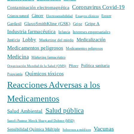
Coronavirus Covid-19
Contaminación electromagnética
Cáncer
Crianza natural
Electrosensibilidad
Ensayos clínicos
Essure
GlaxoSmithKline (GSK)
Gripe A
Gardasil
Gripe
Industria farmacéutica
Intereses empresariales
Infancia
Lobby
Medicalización
Justicia
Marketing del miedo
Medicamentos peligrosos
Medicamentos peligrosos
Medicina
Márketing farmacéutico
Política sanitaria
Pfizer
Organización Mundial de la Salud (OMS)
Químicos tóxicos
Psiquiatría
Reacciones Adversas a los
Medicamentos
Salud pública
Salud Ambiental
Sanofi Pasteur Merck Sharp and Dohme (MSD)
Vacunas
Sensibilidad Química Múltiple
Sobornos a médicos