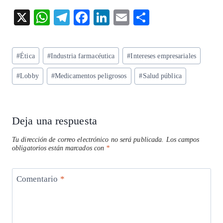
X
W
T
F
Li
E
S
ha
el
ac
n
m
ha
ts
eg
eb
ke
ai
re
Etiquetas
#
Ética
#
Industria farmacéutica
#
Intereses empresariales
A
ra
o
dI
l
de
p
m
o
n
#
Lobby
#
Medicamentos peligrosos
#
Salud pública
la
entrada:
p
k
Deja una respuesta
Tu dirección de correo electrónico no será publicada.
Los campos
obligatorios están marcados con
*
Comentario
*