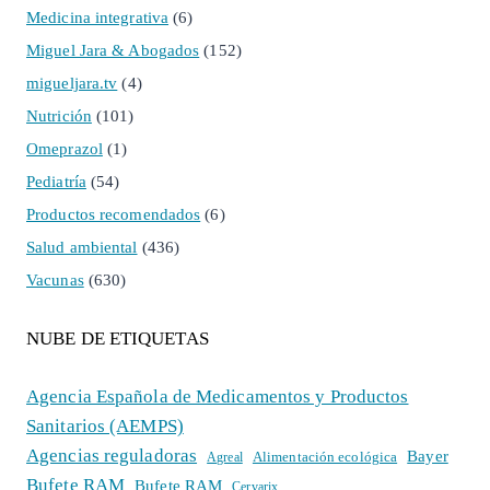
Medicina integrativa
(6)
Miguel Jara & Abogados
(152)
migueljara.tv
(4)
Nutrición
(101)
Omeprazol
(1)
Pediatría
(54)
Productos recomendados
(6)
Salud ambiental
(436)
Vacunas
(630)
NUBE DE ETIQUETAS
Agencia Española de Medicamentos y Productos
Sanitarios (AEMPS)
Agencias reguladoras
Bayer
Alimentación ecológica
Agreal
Bufete RAM
Bufete RAM
Cervarix