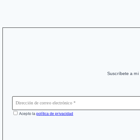
mercurio
Leyen
dejarán
y
de
Pfizer
ponerse
en
2018
Suscríbete a mi 
Acepto la
política de privacidad