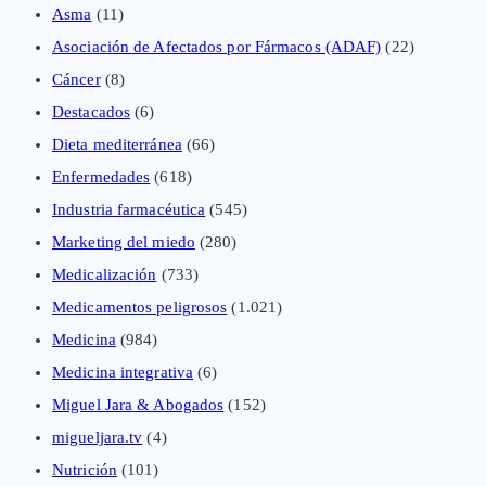
Asma
(11)
Asociación de Afectados por Fármacos (ADAF)
(22)
Cáncer
(8)
Destacados
(6)
Dieta mediterránea
(66)
Enfermedades
(618)
Industria farmacéutica
(545)
Marketing del miedo
(280)
Medicalización
(733)
Medicamentos peligrosos
(1.021)
Medicina
(984)
Medicina integrativa
(6)
Miguel Jara & Abogados
(152)
migueljara.tv
(4)
Nutrición
(101)