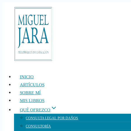
Saltar
al
contenido
INICIO
ARTÍCULOS
SOBRE MÍ
MIS LIBROS
QUÉ OFREZCO
CONSULTA LEGAL POR DAÑOS
CONSULTORÍA