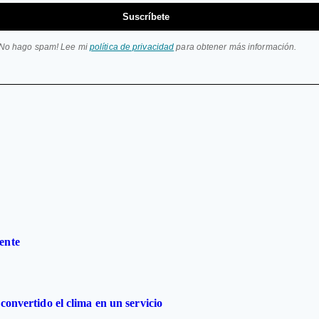
Suscríbete
¡No hago spam! Lee mi
política de privacidad
para obtener más información.
ente
convertido el clima en un servicio