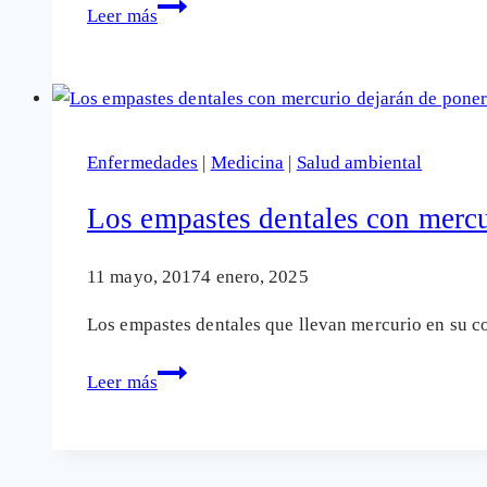
Vacunas
Leer más
Covid:
El
Tribunal
Europeo
obliga
Enfermedades
|
Medicina
|
Salud ambiental
a
la
Los empastes dentales con mercu
Comisión
a
11 mayo, 2017
4 enero, 2025
revelar
Los empastes dentales que llevan mercurio en su co
los
mensajes
Los
Leer más
secretos
empastes
entre
dentales
Von
con
der