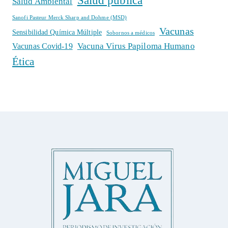
Salud pública
Salud Ambiental
Sanofi Pasteur Merck Sharp and Dohme (MSD)
Vacunas
Sensibilidad Química Múltiple
Sobornos a médicos
Vacuna Virus Papiloma Humano
Vacunas Covid-19
Ética