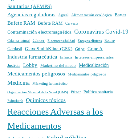
Sanitarios (AEMPS)
Agencias reguladoras
Bayer
Alimentación ecológica
Agreal
Bufete RAM
Bufete RAM
Cervarix
Coronavirus Covid-19
Contaminación electromagnética
Cáncer
Crianza natural
Electrosensibilidad
Ensayos clínicos
Essure
GlaxoSmithKline (GSK)
Gripe A
Gardasil
Gripe
Industria farmacéutica
Intereses empresariales
Infancia
Lobby
Medicalización
Justicia
Marketing del miedo
Medicamentos peligrosos
Medicamentos peligrosos
Medicina
Márketing farmacéutico
Política sanitaria
Pfizer
Organización Mundial de la Salud (OMS)
Químicos tóxicos
Psiquiatría
Reacciones Adversas a los
Medicamentos