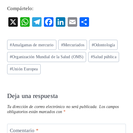
Compártelo:
X
W
T
F
Li
E
S
ha
el
ac
n
m
ha
ts
eg
eb
ke
ai
re
Etiquetas
#
Amalgamas de mercurio
#
Mercuriados
#
Odontología
A
ra
o
dI
l
de
p
m
o
n
#
Organización Mundial de la Salud (OMS)
#
Salud pública
la
entrada:
p
k
#
Unión Europea
Deja una respuesta
Tu dirección de correo electrónico no será publicada.
Los campos
obligatorios están marcados con
*
Comentario
*