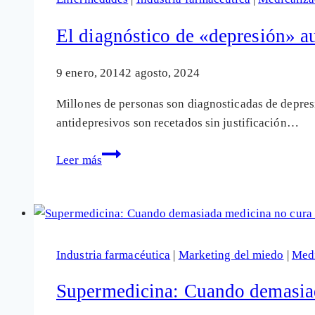
y
las
El diagnóstico de «depresión» a
píldoras
de
9 enero, 2014
2 agosto, 2024
la
Millones de personas son diagnosticadas de depres
felicidad
antidepresivos son recetados sin justificación…
NO
existen
El
Leer más
diagnóstico
de
«depresión»
aumenta
entre
Industria farmacéutica
|
Marketing del miedo
|
Medi
personas
sanas
Supermedicina: Cuando demasiad