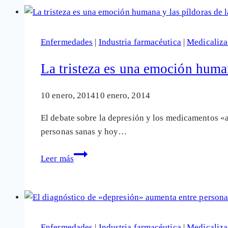
que
puede
hacerse
Enfermedades
|
Industria farmacéutica
|
Medicaliza
en
medicina
La tristeza es una emoción human
es
¡no
10 enero, 2014
10 enero, 2014
hacer
El debate sobre la depresión y los medicamentos «a
nada!
personas sanas y hoy…
La
Leer más
tristeza
es
una
emoción
humana
Enfermedades
|
Industria farmacéutica
|
Medicaliza