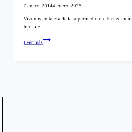
7 enero, 2014
4 enero, 2025
Vivimos en la era de la supermedicina. En las soci
lejos de…
Supermedicina:
Leer más
Cuando
demasiada
medicina
no
cura
más
sino
que
enferma