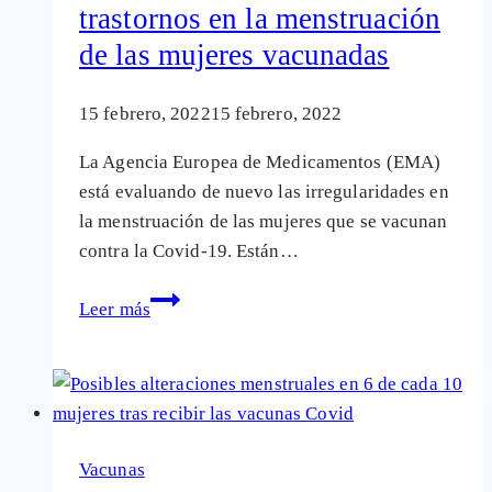
trastornos en la menstruación
ciclo
menstrual
de las mujeres vacunadas
15 febrero, 2022
15 febrero, 2022
La Agencia Europea de Medicamentos (EMA)
está evaluando de nuevo las irregularidades en
la menstruación de las mujeres que se vacunan
contra la Covid-19. Están…
La
Leer más
Agencia
Europea
de
Medicamentos
analiza
Vacunas
los