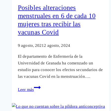
trastornos
Posibles alteraciones
en
menstruales en 6 de cada 10
la
mujeres tras recibir las
menstruación
de
vacunas Covid
las
mujeres
9 agosto, 2021
2 agosto, 2024
vacunadas
El departamento de Enfermería de la
Universidad de Granada ha comenzado un
estudio para conocer los efectos secundarios de
las vacunas Covid en la menstruación….
Posibles
Leer más
alteraciones
menstruales
en