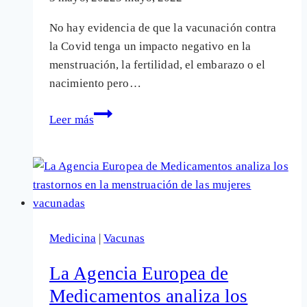
No hay evidencia de que la vacunación contra
la Covid tenga un impacto negativo en la
menstruación, la fertilidad, el embarazo o el
nacimiento pero…
Siguen
Leer más
sin
conocerse
los
efectos
de
las
Medicina
|
Vacunas
vacunas
Covid
La Agencia Europea de
en
Medicamentos analiza los
el