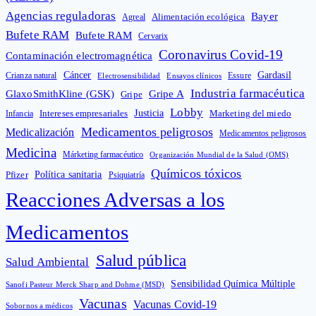
Agencias reguladoras
Bayer
Alimentación ecológica
Agreal
Bufete RAM
Bufete RAM
Cervarix
Coronavirus Covid-19
Contaminación electromagnética
Cáncer
Gardasil
Crianza natural
Electrosensibilidad
Ensayos clínicos
Essure
Industria farmacéutica
GlaxoSmithKline (GSK)
Gripe A
Gripe
Lobby
Intereses empresariales
Justicia
Infancia
Marketing del miedo
Medicamentos peligrosos
Medicalización
Medicamentos peligrosos
Medicina
Márketing farmacéutico
Organización Mundial de la Salud (OMS)
Químicos tóxicos
Política sanitaria
Pfizer
Psiquiatría
Reacciones Adversas a los
Medicamentos
Salud pública
Salud Ambiental
Sensibilidad Química Múltiple
Sanofi Pasteur Merck Sharp and Dohme (MSD)
Vacunas
Vacunas Covid-19
Sobornos a médicos