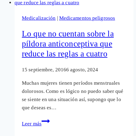
6
de
Medicalización
|
Medicamentos peligrosos
cada
10
Lo que no cuentan sobre la
mujeres
píldora anticonceptiva que
tras
reduce las reglas a cuatro
recibir
las
vacunas
15 septiembre, 2016
6 agosto, 2024
Covid
Muchas mujeres tienen períodos menstruales
dolorosos. Como es lógico no puedo saber qué
se siente en una situación así, supongo que lo
que deseas es…
Lo
Leer más
que