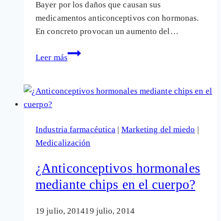
Bayer por los daños que causan sus
medicamentos anticonceptivos con hormonas.
En concreto provocan un aumento del…
Primera
Leer más
demanda
judicial
en
Alemania
contra
Industria farmacéutica
|
Marketing del miedo
|
Bayer
Medicalización
por
sus
¿Anticonceptivos hormonales
fármacos
mediante chips en el cuerpo?
anticonceptivos
19 julio, 2014
19 julio, 2014