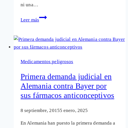
ni una…
El
Leer más
negocio
de
la
menopausia:
cuando
Medicamentos peligrosos
una
etapa
Primera demanda judicial en
vital
Alemania contra Bayer por
se
sus fármacos anticonceptivos
convierte
en
enfermedad
8 septiembre, 2015
5 enero, 2025
En Alemania han puesto la primera demanda a