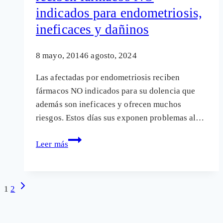
indicados para endometriosis,
otros
fármacos
ineficaces y dañinos
anticonceptivos
hormonales
8 mayo, 2014
6 agosto, 2024
Las afectadas por endometriosis reciben
fármacos NO indicados para su dolencia que
además son ineficaces y ofrecen muchos
riesgos. Estos días sus exponen problemas al…
Afectadas
Leer más
por
endometriosis
reciben
Navegación
Siguiente
1
2
fármacos
página
de
NO
página
indicados