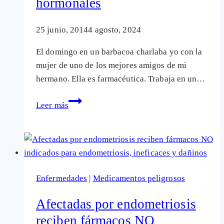
hormonales
25 junio, 2014
4 agosto, 2024
El domingo en un barbacoa charlaba yo con la
mujer de uno de los mejores amigos de mi
hermano. Ella es farmacéutica. Trabaja en un…
Lo
Leer más
que
hay
que
saber
antes
Enfermedades
|
Medicamentos peligrosos
de
usar
Afectadas por endometriosis
NuvaRing
reciben fármacos NO
y