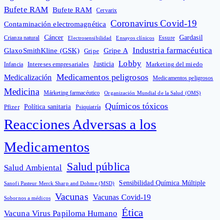
Bufete RAM
Bufete RAM
Cervarix
Coronavirus Covid-19
Contaminación electromagnética
Cáncer
Gardasil
Crianza natural
Electrosensibilidad
Ensayos clínicos
Essure
Industria farmacéutica
GlaxoSmithKline (GSK)
Gripe A
Gripe
Lobby
Intereses empresariales
Justicia
Infancia
Marketing del miedo
Medicamentos peligrosos
Medicalización
Medicamentos peligrosos
Medicina
Márketing farmacéutico
Organización Mundial de la Salud (OMS)
Químicos tóxicos
Política sanitaria
Pfizer
Psiquiatría
Reacciones Adversas a los
Medicamentos
Salud pública
Salud Ambiental
Sensibilidad Química Múltiple
Sanofi Pasteur Merck Sharp and Dohme (MSD)
Vacunas
Vacunas Covid-19
Sobornos a médicos
Ética
Vacuna Virus Papiloma Humano