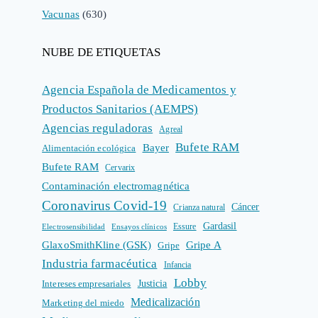
Vacunas
(630)
NUBE DE ETIQUETAS
Agencia Española de Medicamentos y
Productos Sanitarios (AEMPS)
Agencias reguladoras
Agreal
Bufete RAM
Bayer
Alimentación ecológica
Bufete RAM
Cervarix
Contaminación electromagnética
Coronavirus Covid-19
Cáncer
Crianza natural
Gardasil
Electrosensibilidad
Ensayos clínicos
Essure
GlaxoSmithKline (GSK)
Gripe A
Gripe
Industria farmacéutica
Infancia
Lobby
Intereses empresariales
Justicia
Medicalización
Marketing del miedo