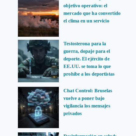
objetivo operativo: el
mercado que ha convertido
el clima en un servicio
Testosterona para la
guerra, dopaje para el
deporte. El ejército de
EE.UU. se toma lo que
prohíbe a los deportistas
Chat Control: Bruselas
vuelve a poner bajo
vigilancia los mensajes
privados