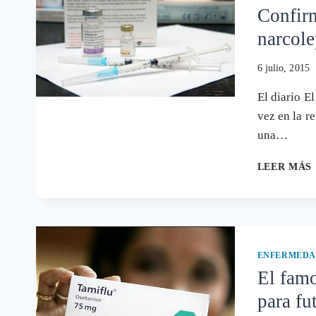
Confirm
narcole
6 julio, 2015
El diario E
vez en la r
una…
LEER MÁS
ENFERMEDA
El fam
para f