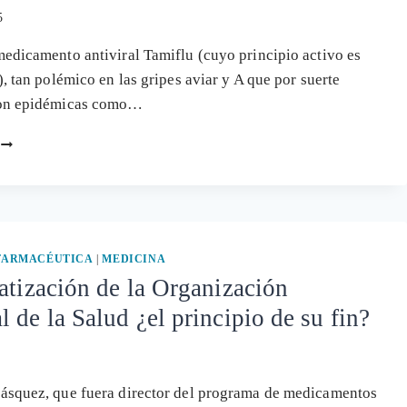
5
edicamento antiviral Tamiflu (cuyo principio activo es
), tan polémico en las gripes aviar y A que por suerte
on epidémicas como…
EL
FAMOSO
FÁRMACO
TAMIFLU
RECIBE
AYUDA
PARA
 FARMACÉUTICA
|
MEDICINA
FUTURAS
atización de la Organización
«PANDEMIAS»
 de la Salud ¿el principio de su fin?
ásquez, que fuera director del programa de medicamentos