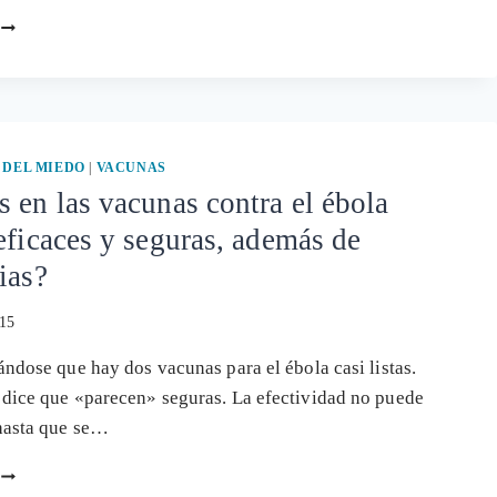
MI
ÚLTIMO
LIBRO
ES
VACUNAS,
LAS
JUSTAS.
 DEL MIEDO
|
VACUNAS
¿SON
 en las vacunas contra el ébola
TODAS
eficaces y seguras, además de
NECESARIAS,
EFECTIVAS
ias?
Y
SEGURAS?
015
ándose que hay dos vacunas para el ébola casi listas.
dice que «parecen» seguras. La efectividad no puede
hasta que se…
AVANCES
EN