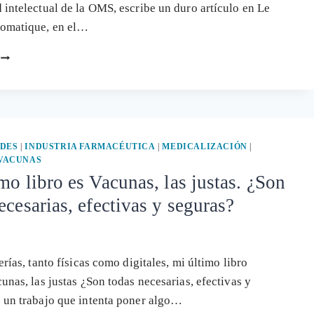
 intelectual de la OMS, escribe un duro artículo en Le
omatique, en el…
LA
PRIVATIZACIÓN
DE
LA
ORGANIZACIÓN
MUNDIAL
DE
DES
|
INDUSTRIA FARMACÉUTICA
|
MEDICALIZACIÓN
|
LA
VACUNAS
SALUD
mo libro es Vacunas, las justas. ¿Son
¿EL
ecesarias, efectivas y seguras?
PRINCIPIO
DE
SU
FIN?
erías, tanto físicas como digitales, mi último libro
cunas, las justas ¿Son todas necesarias, efectivas y
 un trabajo que intenta poner algo…