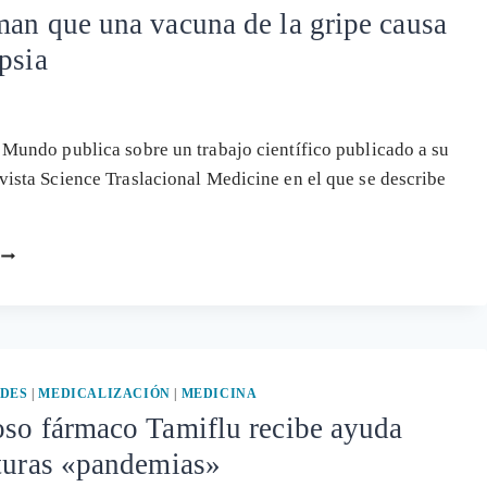
an que una vacuna de la gripe causa
psia
l Mundo publica sobre un trabajo científico publicado a su
evista Science Traslacional Medicine en el que se describe
CONFIRMAN
QUE
UNA
VACUNA
DE
LA
GRIPE
DES
|
MEDICALIZACIÓN
|
MEDICINA
CAUSA
oso fármaco Tamiflu recibe ayuda
NARCOLEPSIA
uturas «pandemias»