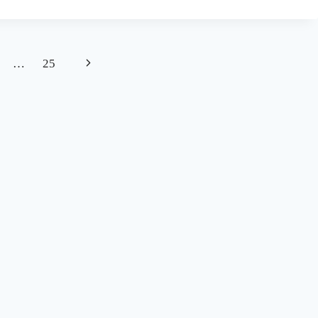
LAS
VACUNAS
CONTRA
EL
Siguiente
…
25
ÉBOLA
¿SERÁN
página
EFICACES
Y
SEGURAS,
ADEMÁS
DE
NECESARIAS?