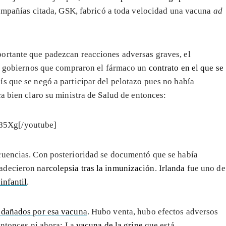
 compañías citada, GSK, fabricó a toda velocidad una vacuna
ad
ortante que padezcan reacciones adversas graves, el
los gobiernos que compraron el fármaco un
contrato en el que se
ís que se negó a participar del pelotazo pues no había
ca bien claro su ministra de Salud de entonces:
85Xg[/youtube]
cuencias. Con posterioridad se documentó que se había
padecieron
narcolepsia tras la inmunización
.
Irlanda
fue uno de
infantil
.
 dañados por esa vacuna
. Hubo venta, hubo efectos adversos
entonces ni ahora: La
vacuna de la gripe
que está