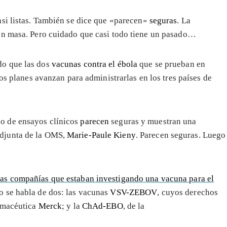
si listas. También se dice que «parecen»
seguras
. La
en masa. Pero cuidado que casi todo tiene un pasado…
o que las dos
vacunas contra el ébola
que se prueban en
Los planes avanzan para administrarlas en los tres países de
no de ensayos clínicos
parecen
seguras y muestran una
 adjunta de la OMS,
Marie-Paule Kieny
. Parecen seguras. Luego
as compañías que estaban investigando una vacuna para el
o se habla de dos: las vacunas
VSV-ZEBOV
, cuyos derechos
armacéutica
Merck
; y la
ChAd-EBO
, de la