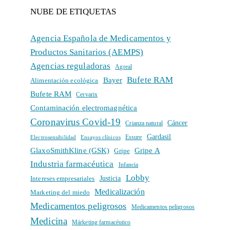
NUBE DE ETIQUETAS
Agencia Española de Medicamentos y
Productos Sanitarios (AEMPS)
Agencias reguladoras
Agreal
Bufete RAM
Bayer
Alimentación ecológica
Bufete RAM
Cervarix
Contaminación electromagnética
Coronavirus Covid-19
Cáncer
Crianza natural
Gardasil
Electrosensibilidad
Ensayos clínicos
Essure
GlaxoSmithKline (GSK)
Gripe A
Gripe
Industria farmacéutica
Infancia
Lobby
Intereses empresariales
Justicia
Medicalización
Marketing del miedo
Medicamentos peligrosos
Medicamentos peligrosos
Medicina
Márketing farmacéutico