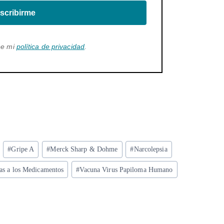
scribirme
ee mi
política de privacidad
.
#
Gripe A
#
Merck Sharp & Dohme
#
Narcolepsia
as a los Medicamentos
#
Vacuna Virus Papiloma Humano