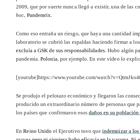
2009, que por suerte nunca llegó a existir, una de las
hoc
,
Pandemrix
.
Como eso entraña un riesgo, que haya una cantidad imp
laboratorio se cubrió las espaldas haciendo firmar a 
excluía a GSK de sus responsabilidades
. Hubo algún pa
pandemia.
Polonia
, por ejemplo. En este vídeo lo expli
[youtube]https://www.youtube.com/watch?v=QtmJko4
Se produjo el pelotazo económico y llegaron las conse
producido un extraordinario número de personas que 
los países que confirmaron esos
daños en su población 
En
Reino Unido
el Ejecutivo tuvo que
indemnizar a los
graves
pero ni siquiera hubo eficacia en la vacuna
. Ni 