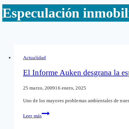
Especulación inmobil
Actualidad
El Informe Auken desgrana la es
25 marzo, 2009
16 enero, 2025
Uno de los mayores problemas ambientales de nuestr
El
Leer más
Informe
Auken