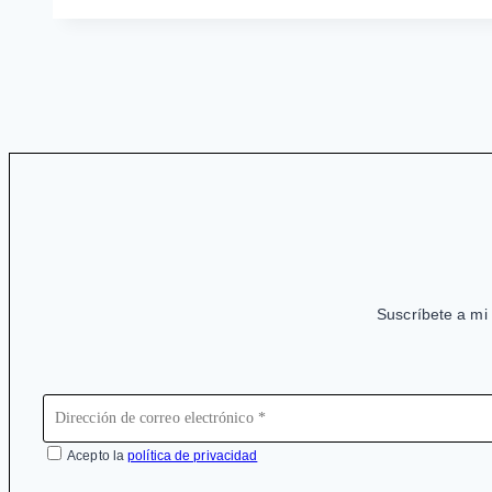
desgrana
la
especulación
inmobiliaria
en
España
Suscríbete a mi 
Acepto la
política de privacidad