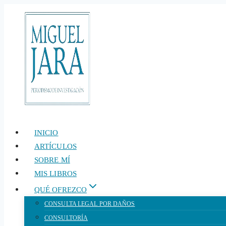
Saltar
al
contenido
INICIO
ARTÍCULOS
SOBRE MÍ
MIS LIBROS
QUÉ OFREZCO
CONSULTA LEGAL POR DAÑOS
CONSULTORÍA