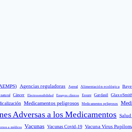
 (AEMPS)
Agencias reguladoras
Baye
Alimentación ecológica
Agreal
GlaxoSmit
Cáncer
Gardasil
 natural
Electrosensibilidad
Ensayos clínicos
Essure
Medi
Medicamentos peligrosos
icalización
Medicamentos peligrosos
nes Adversas a los Medicamentos
Salud
Vacunas
Vacuna Virus Papilo
Vacunas Covid-19
ornos a médicos