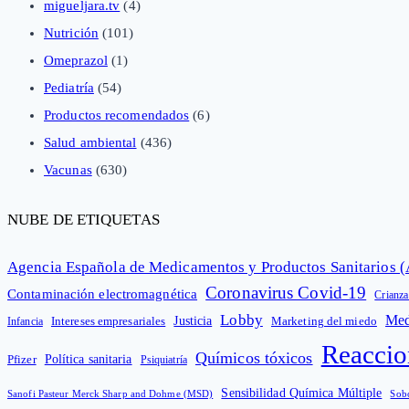
migueljara.tv
(4)
Nutrición
(101)
Omeprazol
(1)
Pediatría
(54)
Productos recomendados
(6)
Salud ambiental
(436)
Vacunas
(630)
NUBE DE ETIQUETAS
Agencia Española de Medicamentos y Productos Sanitarios
Coronavirus Covid-19
Contaminación electromagnética
Crianza
Lobby
Med
Intereses empresariales
Justicia
Infancia
Marketing del miedo
Reaccio
Químicos tóxicos
Política sanitaria
Pfizer
Psiquiatría
Sensibilidad Química Múltiple
Sanofi Pasteur Merck Sharp and Dohme (MSD)
Sob