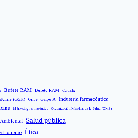
Bufete RAM
r
Bufete RAM
Cervarix
Industria farmacéutica
hKline (GSK)
Gripe A
Gripe
cina
Márketing farmacéutico
Organización Mundial de la Salud (OMS)
Salud pública
 Ambiental
Ética
ma Humano