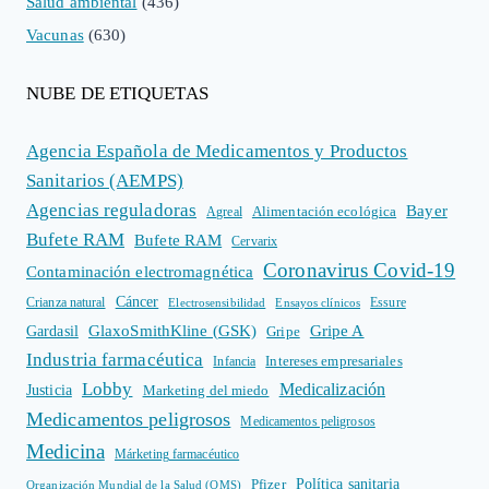
Salud ambiental
(436)
Vacunas
(630)
NUBE DE ETIQUETAS
Agencia Española de Medicamentos y Productos
Sanitarios (AEMPS)
Agencias reguladoras
Bayer
Alimentación ecológica
Agreal
Bufete RAM
Bufete RAM
Cervarix
Coronavirus Covid-19
Contaminación electromagnética
Cáncer
Crianza natural
Electrosensibilidad
Ensayos clínicos
Essure
GlaxoSmithKline (GSK)
Gripe A
Gardasil
Gripe
Industria farmacéutica
Intereses empresariales
Infancia
Lobby
Medicalización
Justicia
Marketing del miedo
Medicamentos peligrosos
Medicamentos peligrosos
Medicina
Márketing farmacéutico
Política sanitaria
Pfizer
Organización Mundial de la Salud (OMS)