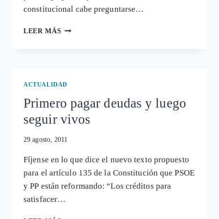
constitucional cabe preguntarse…
GOLPE
LEER MÁS
INSTITUCIONAL
A
LA
DEMOCRACIA
¿ES
ACTUALIDAD
POSIBLE
Primero pagar deudas y luego
PARARLO?
seguir vivos
29 agosto, 2011
Fíjense en lo que dice el nuevo texto propuesto
para el artículo 135 de la Constitución que PSOE
y PP están reformando: “Los créditos para
satisfacer…
PRIMERO