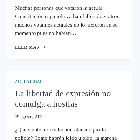
Muchas personas que votaron la actual
Constitución española ya han fallecido y otros
muchos votantes actuales no lo hicieron en su
momento pues no habían…
REFORMA
LEER MÁS
DE
LA
CONSTITUCIÓN:
LA
POLÍTICA
ACTUALIDAD
SOMOS
La libertad de expresión no
NOSOTROS
comulga a hostias
19 agosto, 2011
¿Qué siente un ciudadano atacado por la
policía? Como habrán leído u oído, la marcha