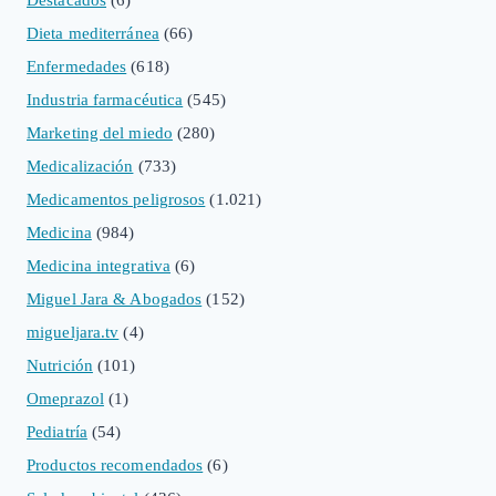
Dieta mediterránea
(66)
Enfermedades
(618)
Industria farmacéutica
(545)
Marketing del miedo
(280)
Medicalización
(733)
Medicamentos peligrosos
(1.021)
Medicina
(984)
Medicina integrativa
(6)
Miguel Jara & Abogados
(152)
migueljara.tv
(4)
Nutrición
(101)
Omeprazol
(1)
Pediatría
(54)
Productos recomendados
(6)