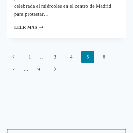
celebrada el miércoles en el centro de Madrid
para protestar…
LA
LEER MÁS
LIBERTAD
DE
EXPRESIÓN
NO
Navegación
Página
1
…
3
4
5
6
COMULGA
A
de
anterior
Siguiente
7
…
9
HOSTIAS
página
página