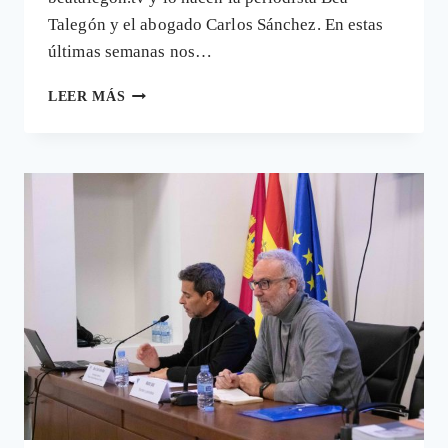
Talegón y el abogado Carlos Sánchez. En estas
últimas semanas nos…
DAÑOS
LEER MÁS
PROVOCADOS
POR
TRATAMIENTOS
MÉDICOS:
ENTREVISTAS
CON
EL
BUFETE
ALMODÓVAR
&
JARA