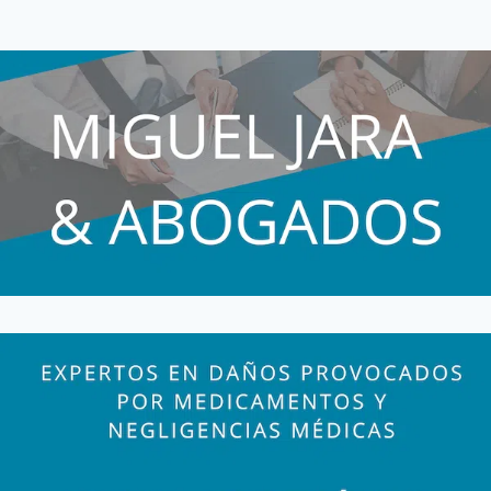
página
FABRICANTES
DE
VACUNAS
COVID-
19