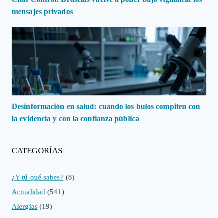
mensajes privados
Desinformación en salud: cuando los bulos compiten con
la evidencia y con la confianza pública
CATEGORÍAS
¿Y tú qué sabes?
(8)
Actualidad
(541)
Alergias
(19)