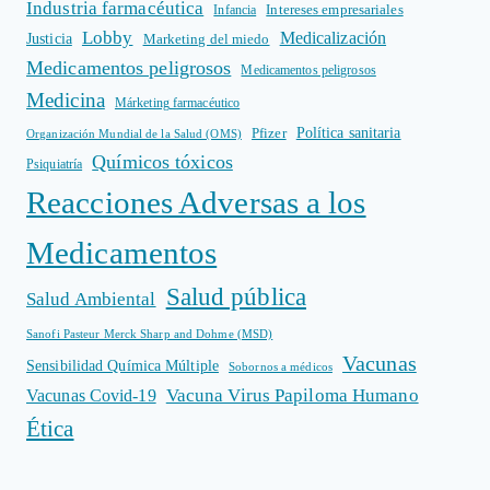
Industria farmacéutica
Intereses empresariales
Infancia
Lobby
Medicalización
Justicia
Marketing del miedo
Medicamentos peligrosos
Medicamentos peligrosos
Medicina
Márketing farmacéutico
Política sanitaria
Pfizer
Organización Mundial de la Salud (OMS)
Químicos tóxicos
Psiquiatría
Reacciones Adversas a los
Medicamentos
Salud pública
Salud Ambiental
Sanofi Pasteur Merck Sharp and Dohme (MSD)
Vacunas
Sensibilidad Química Múltiple
Sobornos a médicos
Vacuna Virus Papiloma Humano
Vacunas Covid-19
Ética