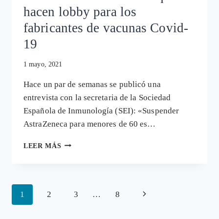
hacen lobby para los
fabricantes de vacunas Covid-
19
1 mayo, 2021
Hace un par de semanas se publicó una
entrevista con la secretaria de la Sociedad
Española de Inmunología (SEI): «Suspender
AstraZeneca para menores de 60 es…
LAS
LEER MÁS
SOCIEDADES
MÉDICAS
QUE
HACEN
Navegación
Siguiente
1
2
3
…
8
LOBBY
PARA
de
página
LOS