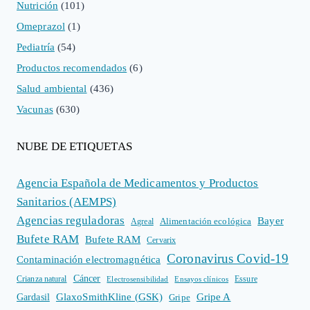
Nutrición
(101)
Omeprazol
(1)
Pediatría
(54)
Productos recomendados
(6)
Salud ambiental
(436)
Vacunas
(630)
NUBE DE ETIQUETAS
Agencia Española de Medicamentos y Productos
Sanitarios (AEMPS)
Agencias reguladoras
Bayer
Alimentación ecológica
Agreal
Bufete RAM
Bufete RAM
Cervarix
Coronavirus Covid-19
Contaminación electromagnética
Cáncer
Crianza natural
Electrosensibilidad
Ensayos clínicos
Essure
GlaxoSmithKline (GSK)
Gripe A
Gardasil
Gripe