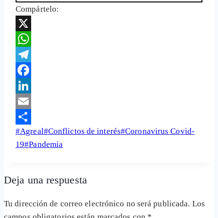
Compártelo:
X
WhatsApp
Telegram
Facebook
LinkedIn
Email
Etiquetas
#
Agreal
#
Conflictos de interés
#
Coronavirus Covid-
Share
de
19
#
Pandemia
la
entrada:
Deja una respuesta
Tu dirección de correo electrónico no será publicada.
Los
campos obligatorios están marcados con
*