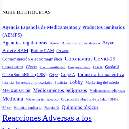
NUBE DE ETIQUETAS
Agencia Española de Medicamentos y Productos Sanitarios
(AEMPS)
Agencias reguladoras
Bayer
Alimentación ecológica
Agreal
Bufete RAM
Bufete RAM
Cervarix
Coronavirus Covid-19
Contaminación electromagnética
Cáncer
Gardasil
Crianza natural
Electrosensibilidad
Ensayos clínicos
Essure
Industria farmacéutica
GlaxoSmithKline (GSK)
Gripe A
Gripe
Lobby
Intereses empresariales
Justicia
Infancia
Marketing del miedo
Medicamentos peligrosos
Medicalización
Medicamentos peligrosos
Medicina
Márketing farmacéutico
Organización Mundial de la Salud (OMS)
Químicos tóxicos
Política sanitaria
Pfizer
Psiquiatría
Reacciones Adversas a los