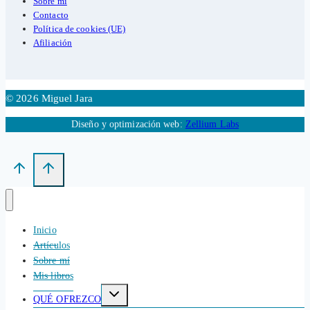
Sobre mí
Contacto
Política de cookies (UE)
Afiliación
© 2026 Miguel Jara
Diseño y optimización web:
Zellium Labs
Inicio
Artículos
Sobre mí
Mis libros
Alternar
QUÉ OFREZCO
menú