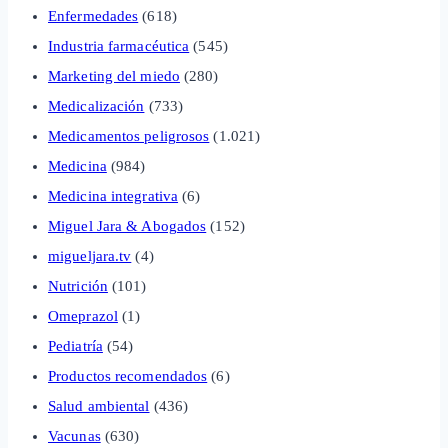
Enfermedades
(618)
Industria farmacéutica
(545)
Marketing del miedo
(280)
Medicalización
(733)
Medicamentos peligrosos
(1.021)
Medicina
(984)
Medicina integrativa
(6)
Miguel Jara & Abogados
(152)
migueljara.tv
(4)
Nutrición
(101)
Omeprazol
(1)
Pediatría
(54)
Productos recomendados
(6)
Salud ambiental
(436)
Vacunas
(630)