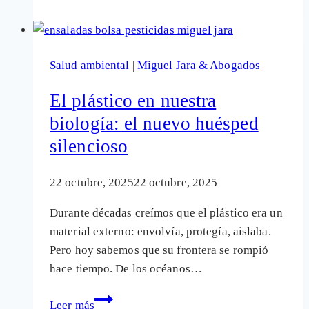
irresponsabilidad
institucional
y
Salud ambiental
|
Miguel Jara & Abogados
el
fraude
El plástico en nuestra
científico
biología: el nuevo huésped
amplifican
silencioso
el
riesgo
para
22 octubre, 2025
22 octubre, 2025
la
Durante décadas creímos que el plástico era un
salud
material externo: envolvía, protegía, aislaba.
pública
Pero hoy sabemos que su frontera se rompió
hace tiempo. De los océanos…
El
Leer más