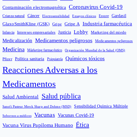
Coronavirus Covid-19
Contaminación electromagnética
Cáncer
Gardasil
Crianza natural
Electrosensibilidad
Ensayos clínicos
Essure
Industria farmacéutica
GlaxoSmithKline (GSK)
Gripe A
Gripe
Lobby
Intereses empresariales
Justicia
Infancia
Marketing del miedo
Medicamentos peligrosos
Medicalización
Medicamentos peligrosos
Medicina
Márketing farmacéutico
Organización Mundial de la Salud (OMS)
Químicos tóxicos
Política sanitaria
Pfizer
Psiquiatría
Reacciones Adversas a los
Medicamentos
Salud pública
Salud Ambiental
Sensibilidad Química Múltiple
Sanofi Pasteur Merck Sharp and Dohme (MSD)
Vacunas
Vacunas Covid-19
Sobornos a médicos
Ética
Vacuna Virus Papiloma Humano