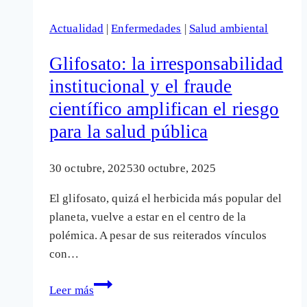
pone
Actualidad
|
Enfermedades
|
Salud ambiental
en riesgo
la
Glifosato: la irresponsabilidad
salud y
institucional y el fraude
desnuda
científico amplifican el riesgo
el abandono
del campo
para la salud pública
30 octubre, 2025
30 octubre, 2025
El glifosato, quizá el herbicida más popular del
planeta, vuelve a estar en el centro de la
polémica. A pesar de sus reiterados vínculos
con…
Glifosato:
Leer más
la