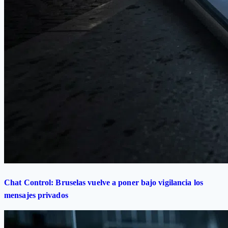
Chat Control: Bruselas vuelve a poner bajo vigilancia los
mensajes privados