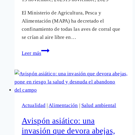
El Ministerio de Agricultura, Pesca y
Alimentación (MAPA) ha decretado el
confinamiento de todas las aves de corral que
se crían al aire libre en…
Confinamiento
Leer más
total
de
las
aves
por
la
Actualidad
|
Alimentación
|
Salud ambiental
gripe
aviar:
Avispón asiático: una
¿protección
invasión que devora abejas,
sanitaria