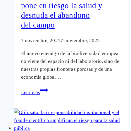
pone en riesgo la salud y
o
castigo
desnuda el abandono
al
del campo
modelo
menos
7 noviembre, 2025
7 noviembre, 2025
industrial?
El nuevo enemigo de la biodiversidad europea
no viene del espacio ni del laboratorio, sino de
nuestras propias fronteras porosas y de una
economía global…
Avispón
Leer más
asiático:
una
invasión que
devora
abejas,