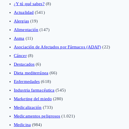
¿Y tú qué sabes?
(8)
Actualidad
(541)
Alergias
(19)
Alimentación
(147)
Asma
(11)
Asociación de Afectados por Fármacos (ADAF)
(22)
Cáncer
(8)
Destacados
(6)
Dieta mediterránea
(66)
Enfermedades
(618)
Industria farmacéutica
(545)
Marketing del miedo
(280)
Medicalización
(733)
Medicamentos peligrosos
(1.021)
Medicina
(984)