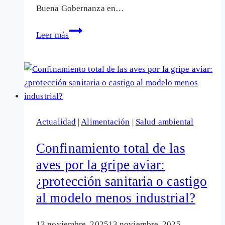
Buena Gobernanza en…
La
Leer más
industria
tabacalera
sigue
ganando
terreno
en
Actualidad
|
Alimentación
|
Salud ambiental
su
asedio
Confinamiento total de las
a
aves por la gripe aviar:
las
¿protección sanitaria o castigo
políticas
de
al modelo menos industrial?
salud
pública
13 noviembre, 2025
13 noviembre, 2025