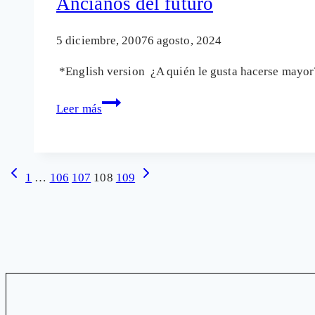
Ancianos del futuro
5 diciembre, 2007
6 agosto, 2024
*English version ¿A quién le gusta hacerse mayor
Ancianos
Leer más
del
futuro
Navegación
Página
Siguiente
1
…
106
107
108
109
anterior
página
de
página