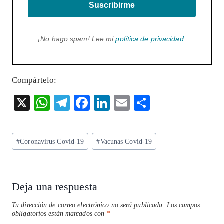
Suscribirme
¡No hago spam! Lee mi
política de privacidad
.
Compártelo:
X
W
T
F
Li
E
S
ha
el
ac
n
m
ha
ts
eg
eb
ke
ai
re
Etiquetas
#
Coronavirus Covid-19
#
Vacunas Covid-19
A
ra
o
dI
l
de
p
m
o
n
la
entrada:
p
k
Deja una respuesta
Tu dirección de correo electrónico no será publicada.
Los campos
obligatorios están marcados con
*