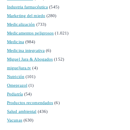
Industria farmacéutica
(545)
Marketing del miedo
(280)
Medicalización
(733)
Medicamentos peligrosos
(1.021)
Medicina
(984)
Medicina integrativa
(6)
Miguel Jara & Abogados
(152)
migueljara.tv
(4)
Nutrición
(101)
Omeprazol
(1)
Pediatría
(54)
Productos recomendados
(6)
Salud ambiental
(436)
Vacunas
(630)