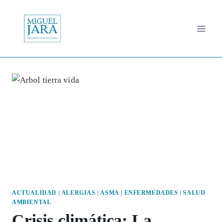
Saltar
al
contenido
ACTUALIDAD
|
ALERGIAS
|
ASMA
|
ENFERMEDADES
|
SALUD
AMBIENTAL
Crisis climática: La