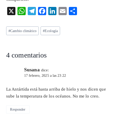
X
W
T
F
Li
E
S
ha
el
ac
n
m
ha
ts
eg
eb
ke
ai
re
Etiquetas
#
Cambio climático
#
Ecología
A
ra
o
dI
l
de
p
m
o
n
la
entrada:
p
k
4 comentarios
Susana
dice:
17 febrero, 2025 a las 23:22
La Antártida está hasta arriba de hielo y nos dicen que
sube la temperatura de los océanos. No me lo creo.
Responder