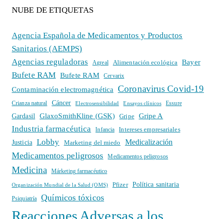
NUBE DE ETIQUETAS
Agencia Española de Medicamentos y Productos
Sanitarios (AEMPS)
Agencias reguladoras
Bayer
Alimentación ecológica
Agreal
Bufete RAM
Bufete RAM
Cervarix
Coronavirus Covid-19
Contaminación electromagnética
Cáncer
Crianza natural
Electrosensibilidad
Ensayos clínicos
Essure
GlaxoSmithKline (GSK)
Gripe A
Gardasil
Gripe
Industria farmacéutica
Intereses empresariales
Infancia
Lobby
Medicalización
Justicia
Marketing del miedo
Medicamentos peligrosos
Medicamentos peligrosos
Medicina
Márketing farmacéutico
Política sanitaria
Pfizer
Organización Mundial de la Salud (OMS)
Químicos tóxicos
Psiquiatría
Reacciones Adversas a los