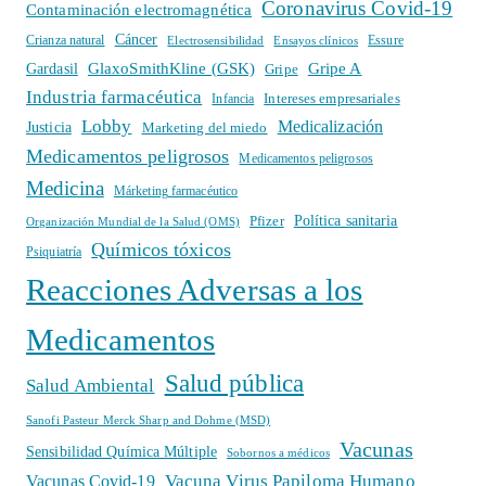
Coronavirus Covid-19
Contaminación electromagnética
Cáncer
Crianza natural
Electrosensibilidad
Ensayos clínicos
Essure
GlaxoSmithKline (GSK)
Gripe A
Gardasil
Gripe
Industria farmacéutica
Intereses empresariales
Infancia
Lobby
Medicalización
Justicia
Marketing del miedo
Medicamentos peligrosos
Medicamentos peligrosos
Medicina
Márketing farmacéutico
Política sanitaria
Pfizer
Organización Mundial de la Salud (OMS)
Químicos tóxicos
Psiquiatría
Reacciones Adversas a los
Medicamentos
Salud pública
Salud Ambiental
Sanofi Pasteur Merck Sharp and Dohme (MSD)
Vacunas
Sensibilidad Química Múltiple
Sobornos a médicos
Vacuna Virus Papiloma Humano
Vacunas Covid-19