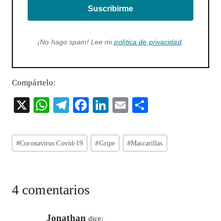
Suscribirme
¡No hago spam! Lee mi
política de privacidad
.
Compártelo:
X
W
T
F
Li
E
S
ha
el
ac
n
m
ha
ts
eg
eb
ke
ai
re
Etiquetas
#
Coronavirus Covid-19
#
Gripe
#
Mascarillas
A
ra
o
dI
l
de
p
m
o
n
la
entrada:
p
k
4 comentarios
Jonathan
dice: