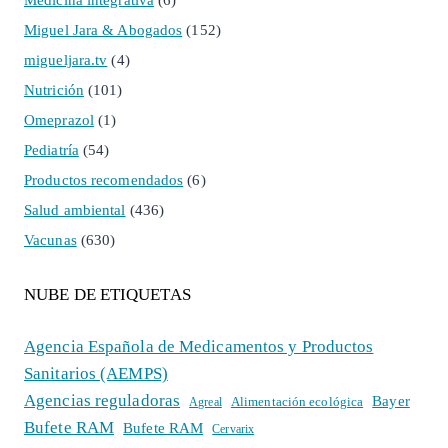
Medicina integrativa
(6)
Miguel Jara & Abogados
(152)
migueljara.tv
(4)
Nutrición
(101)
Omeprazol
(1)
Pediatría
(54)
Productos recomendados
(6)
Salud ambiental
(436)
Vacunas
(630)
NUBE DE ETIQUETAS
Agencia Española de Medicamentos y Productos
Sanitarios (AEMPS)
Agencias reguladoras
Bayer
Alimentación ecológica
Agreal
Bufete RAM
Bufete RAM
Cervarix