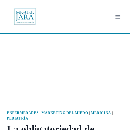
Saltar
al
contenido
ENFERMEDADES
|
MARKETING DEL MIEDO
|
MEDICINA
|
PEDIATRÍA
La obligatoriedad de