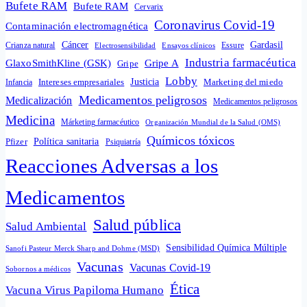
Bufete RAM
Bufete RAM
Cervarix
Coronavirus Covid-19
Contaminación electromagnética
Cáncer
Gardasil
Crianza natural
Electrosensibilidad
Ensayos clínicos
Essure
Industria farmacéutica
GlaxoSmithKline (GSK)
Gripe A
Gripe
Lobby
Intereses empresariales
Justicia
Infancia
Marketing del miedo
Medicamentos peligrosos
Medicalización
Medicamentos peligrosos
Medicina
Márketing farmacéutico
Organización Mundial de la Salud (OMS)
Químicos tóxicos
Política sanitaria
Pfizer
Psiquiatría
Reacciones Adversas a los
Medicamentos
Salud pública
Salud Ambiental
Sensibilidad Química Múltiple
Sanofi Pasteur Merck Sharp and Dohme (MSD)
Vacunas
Vacunas Covid-19
Sobornos a médicos
Ética
Vacuna Virus Papiloma Humano