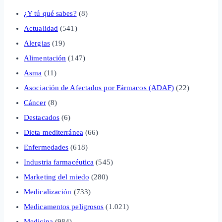
¿Y tú qué sabes?
(8)
Actualidad
(541)
Alergias
(19)
Alimentación
(147)
Asma
(11)
Asociación de Afectados por Fármacos (ADAF)
(22)
Cáncer
(8)
Destacados
(6)
Dieta mediterránea
(66)
Enfermedades
(618)
Industria farmacéutica
(545)
Marketing del miedo
(280)
Medicalización
(733)
Medicamentos peligrosos
(1.021)
Medicina
(984)