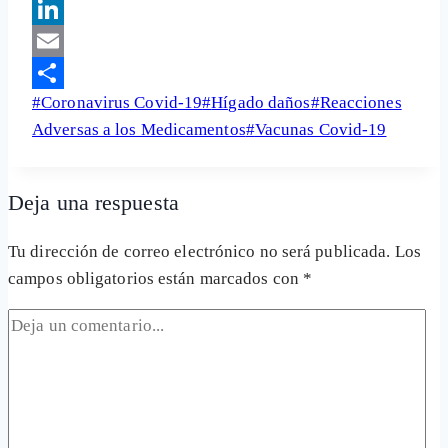
Facebook
LinkedIn
Email
Etiquetas
#
Coronavirus Covid-19
#
Hígado daños
#
Reacciones
Share
de
Adversas a los Medicamentos
#
Vacunas Covid-19
la
entrada:
Deja una respuesta
Tu dirección de correo electrónico no será publicada.
Los
campos obligatorios están marcados con
*