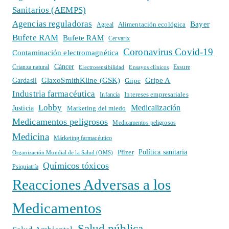
Sanitarios (AEMPS)
Agencias reguladoras
Bayer
Alimentación ecológica
Agreal
Bufete RAM
Bufete RAM
Cervarix
Coronavirus Covid-19
Contaminación electromagnética
Cáncer
Crianza natural
Electrosensibilidad
Ensayos clínicos
Essure
GlaxoSmithKline (GSK)
Gripe A
Gardasil
Gripe
Industria farmacéutica
Intereses empresariales
Infancia
Lobby
Medicalización
Justicia
Marketing del miedo
Medicamentos peligrosos
Medicamentos peligrosos
Medicina
Márketing farmacéutico
Política sanitaria
Pfizer
Organización Mundial de la Salud (OMS)
Químicos tóxicos
Psiquiatría
Reacciones Adversas a los
Medicamentos
Salud pública