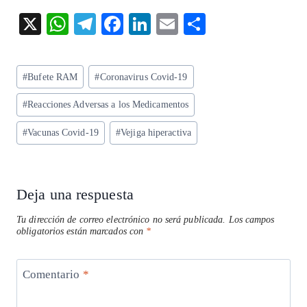
X
W
T
F
Li
E
S
ha
el
ac
n
m
ha
ts
eg
eb
ke
ai
re
Etiquetas
#
Bufete RAM
#
Coronavirus Covid-19
A
ra
o
dI
l
de
p
m
o
n
#
Reacciones Adversas a los Medicamentos
la
entrada:
p
k
#
Vacunas Covid-19
#
Vejiga hiperactiva
Deja una respuesta
Tu dirección de correo electrónico no será publicada.
Los campos
obligatorios están marcados con
*
Comentario
*