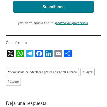
Suscribirme
¡No hago spam! Lee mi
política de privacidad
.
Compártelo:
X
W
T
F
Li
E
S
ha
el
ac
n
m
ha
ts
eg
eb
ke
ai
re
Etiquetas
#
Asociación de Afectadas por el Essure en España
#
Bayer
A
ra
o
dI
l
de
p
m
o
n
#
Essure
la
entrada:
p
k
Deja una respuesta