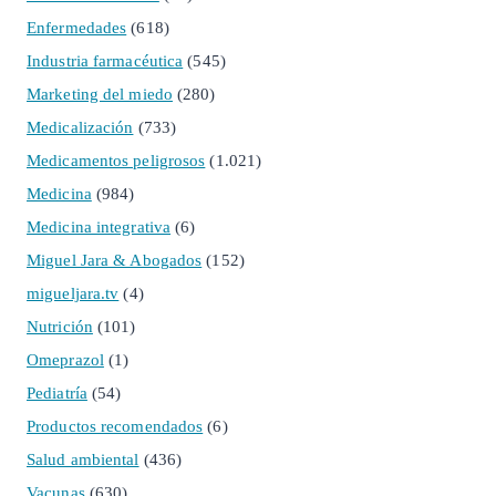
Enfermedades
(618)
Industria farmacéutica
(545)
Marketing del miedo
(280)
Medicalización
(733)
Medicamentos peligrosos
(1.021)
Medicina
(984)
Medicina integrativa
(6)
Miguel Jara & Abogados
(152)
migueljara.tv
(4)
Nutrición
(101)
Omeprazol
(1)
Pediatría
(54)
Productos recomendados
(6)
Salud ambiental
(436)
Vacunas
(630)