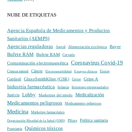
NUBE DE ETIQUETAS
Agencia Española de Medicamentos y Productos
Sanitarios (AEMPS)
Agencias reguladoras
Bayer
Alimentación ecológica
Agreal
Bufete RAM
Bufete RAM
Cervarix
Coronavirus Covid-19
Contaminación electromagnética
Cáncer
Crianza natural
Electrosensibilidad
Ensayos clínicos
Essure
GlaxoSmithKline (GSK)
Gripe A
Gardasil
Gripe
Industria farmacéutica
Intereses empresariales
Infancia
Lobby
Medicalización
Justicia
Marketing del miedo
Medicamentos peligrosos
Medicamentos peligrosos
Medicina
Márketing farmacéutico
Política sanitaria
Pfizer
Organización Mundial de la Salud (OMS)
Químicos tóxicos
Psiquiatría