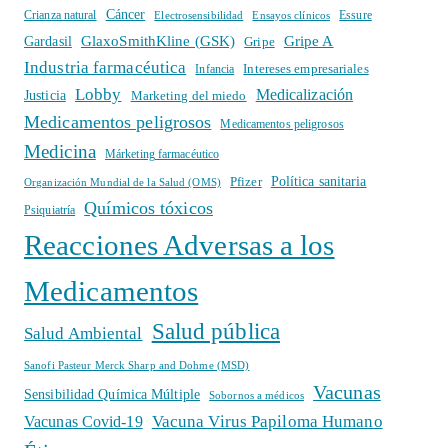
Cáncer
Crianza natural
Electrosensibilidad
Ensayos clínicos
Essure
GlaxoSmithKline (GSK)
Gripe A
Gardasil
Gripe
Industria farmacéutica
Intereses empresariales
Infancia
Lobby
Medicalización
Justicia
Marketing del miedo
Medicamentos peligrosos
Medicamentos peligrosos
Medicina
Márketing farmacéutico
Política sanitaria
Pfizer
Organización Mundial de la Salud (OMS)
Químicos tóxicos
Psiquiatría
Reacciones Adversas a los
Medicamentos
Salud pública
Salud Ambiental
Sanofi Pasteur Merck Sharp and Dohme (MSD)
Vacunas
Sensibilidad Química Múltiple
Sobornos a médicos
Vacuna Virus Papiloma Humano
Vacunas Covid-19