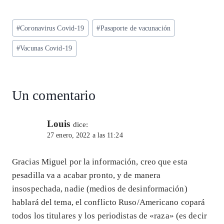
ha
el
ac
n
m
ha
ts
eg
eb
ke
ai
re
Etiquetas
#
Coronavirus Covid-19
#
Pasaporte de vacunación
A
ra
o
dI
l
de
p
m
o
n
#
Vacunas Covid-19
la
entrada:
p
k
Un comentario
Louis
dice:
27 enero, 2022 a las 11:24
Gracias Miguel por la información, creo que esta
pesadilla va a acabar pronto, y de manera
insospechada, nadie (medios de desinformación)
hablará del tema, el conflicto Ruso/Americano copará
todos los titulares y los periodistas de «raza» (es decir