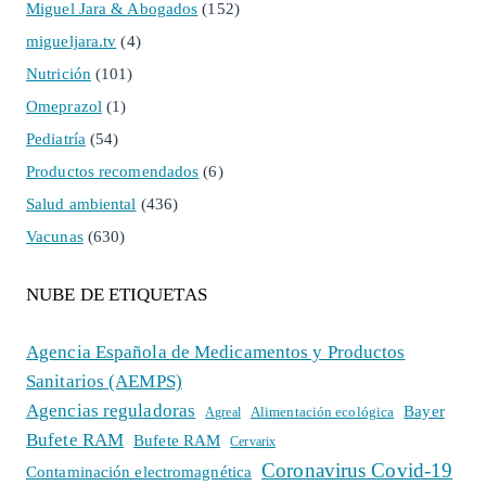
Miguel Jara & Abogados
(152)
migueljara.tv
(4)
Nutrición
(101)
Omeprazol
(1)
Pediatría
(54)
Productos recomendados
(6)
Salud ambiental
(436)
Vacunas
(630)
NUBE DE ETIQUETAS
Agencia Española de Medicamentos y Productos
Sanitarios (AEMPS)
Agencias reguladoras
Bayer
Alimentación ecológica
Agreal
Bufete RAM
Bufete RAM
Cervarix
Coronavirus Covid-19
Contaminación electromagnética