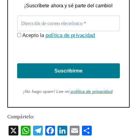
¡Suscríbete ahora y sé parte del cambio!
Acepto la
política de privacidad
Suscribirme
¡No hago spam! Lee mi
política de privacidad
.
Compártelo:
X
W
T
F
Li
E
S