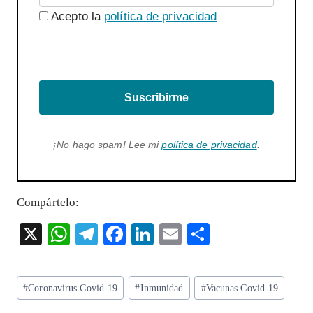
Acepto la
política de privacidad
Suscribirme
¡No hago spam! Lee mi
política de privacidad
.
Compártelo:
X
W
T
F
Li
E
S
ha
el
ac
n
m
ha
ts
eg
eb
ke
ai
re
Etiquetas
#
Coronavirus Covid-19
#
Inmunidad
#
Vacunas Covid-19
A
ra
o
dI
l
de