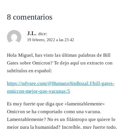
p
m
o
n
la
entrada:
p
k
8 comentarios
J.L.
dice:
19 febrero, 2022 a las 23:42
Hola Miguel, has visto las últimas palabras de Bill
Gates sobre Omicron? Te dejo aquí un extracto con
subtítulos en español:
https://odysee.com/@HumanoSinBozal:f/bill-gates-
omicron-mejor-que-vacunas:5
Es muy fuerte que diga que «lamentablemente»
Omicron se ha comportado como una vacuna.
Lamentablemente? No es un filántropo que quiere lo
mejor para la humanidad? Increíble, muy fuerte todo.