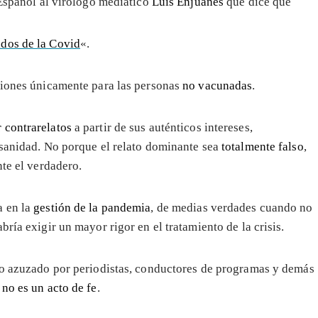
 Español al virólogo mediático
Luis Enjuanes
que dice que
ados de la Covid
«.
ciones únicamente para las personas
no vacunadas
.
 contrarelatos
a partir de sus auténticos intereses,
 sanidad. No porque el relato dominante sea
totalmente falso
,
nte el verdadero.
a en la
gestión de la pandemia
, de medias verdades cuando no
ría exigir un mayor rigor en el tratamiento de la crisis.
o azuzado por periodistas, conductores de programas y demás
no es un acto de fe
.