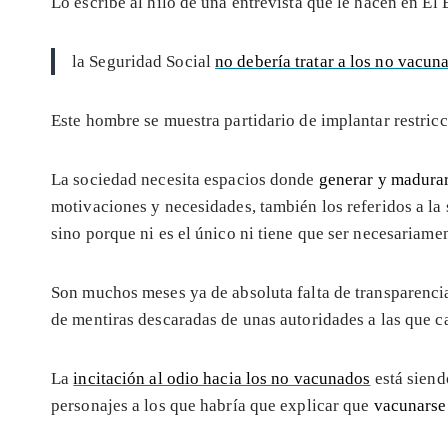
Lo escribe al hilo de una entrevista que le hacen en El
la Seguridad Social
no debería tratar a los no vacun
Este hombre se muestra partidario de implantar restric
La sociedad necesita espacios donde
generar y madurar
motivaciones y necesidades, también los referidos a la
sino porque ni es el único ni tiene que ser necesariame
Son muchos meses ya de absoluta falta de transparenci
de mentiras descaradas de unas autoridades a las que cab
La
incitación al odio hacia los no vacunados
está siend
personajes a los que habría que explicar que
vacunarse 