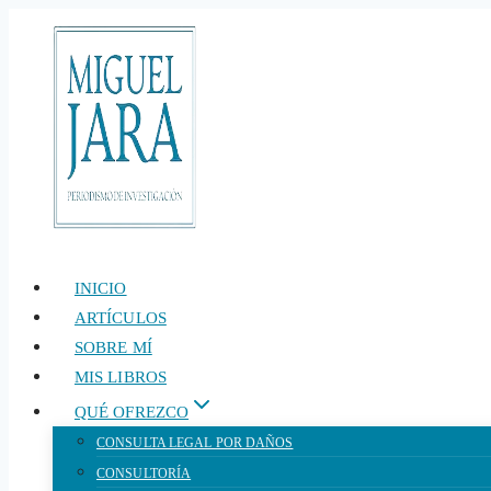
Saltar
al
contenido
INICIO
ARTÍCULOS
SOBRE MÍ
MIS LIBROS
QUÉ OFREZCO
CONSULTA LEGAL POR DAÑOS
CONSULTORÍA