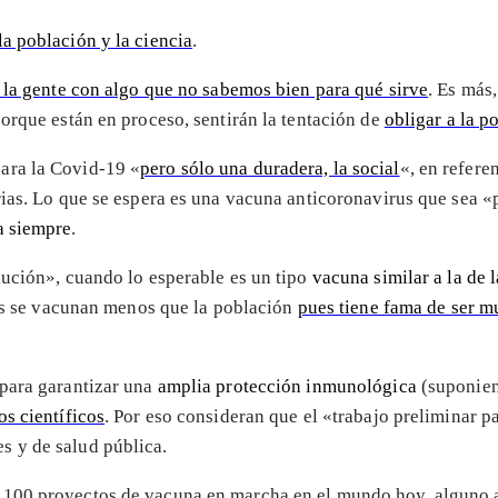
a población y la ciencia
.
 la gente con algo que no sabemos bien para qué sirve
. Es más
porque están en proceso, sentirán la tentación de
obligar a la p
ara la Covid-19 «
pero sólo una duradera, la social
«, en refere
rias. Lo que se espera es una vacuna anticoronavirus que sea 
a siempre
.
lución», cuando lo esperable es un tipo
vacuna similar a la de l
ios se vacunan menos que la población
pues tiene fama de ser m
 para garantizar una
amplia protección inmunológica
(suponien
os científicos
. Por eso consideran que el «trabajo preliminar p
 y de salud pública.
 100 proyectos de vacuna en marcha en el mundo hoy, alguno ac