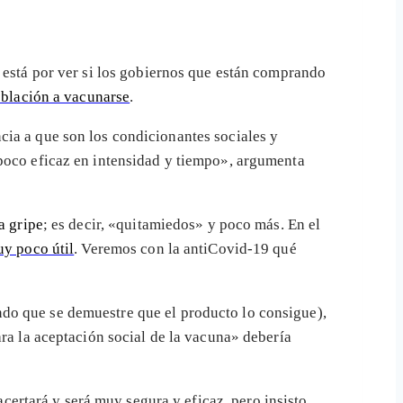
, está por ver si los gobiernos que están comprando
oblación a vacunarse
.
ncia a que son los condicionantes sociales y
«poco eficaz en intensidad y tiempo», argumenta
a gripe
; es decir, «quitamiedos» y poco más. En el
uy poco útil
. Veremos con la antiCovid-19 qué
do que se demuestre que el producto lo consigue),
ara la aceptación social de la vacuna» debería
ertará y será muy segura y eficaz, pero insisto