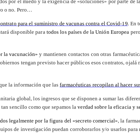
dos por el miedo y la exigencia de «soluciones» por parte de l
uro o no. Pero…
contrato para el suministro de vacunas contra el Covid-19
. En 
stará disponible para
todos los países de la Unión Europea
pero
or la vacunación»
y mantienen contactos con otras farmacéutic
gobiernos tengan previsto hacer públicos esos contratos, ojalá
 que la información que las
farmacéuticas recopilan al hacer su
nitaria global, los ingresos que se disponen a sumar las diferen
go tan sencillo como que sepamos la
verdad sobre la eficacia y 
dos legalmente por la figura del «secreto comercial»
, la farm
uipos de investigación puedan corroborarlos y/o usarlos para 