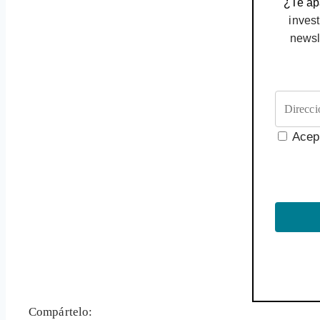
¿Te apa
invest
newsl
Acep
Compártelo: