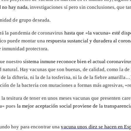
d no hay nada
, investigaciones sí pero sin conclusiones, que ta
unidad de grupo deseada.
ará la pandemia de coronavirus
hasta que «la vacuna» esté disp
ógico puede montar una
respuesta sustancial y duradera al coron
e inmunidad protectora.
que nuestro
sistema inmune reconoce bien el actual coronaviru
d natural. Hay vacunas que son buenas, de calidad, como la de
de la difteria, ni la de la tosferina, ni la de la fiebre amarilla
ución de la bacteria con mutaciones a formas más agresivas, «re
la tesitura de tener en unos meses vacunas que presenten caren
na» pues
la mejor aceptación social proviene de la transparenci
mundo hoy para encontrar una
vacuna unos diez se hacen en Es