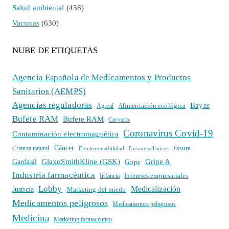
Salud ambiental
(436)
Vacunas
(630)
NUBE DE ETIQUETAS
Agencia Española de Medicamentos y Productos
Sanitarios (AEMPS)
Agencias reguladoras
Bayer
Alimentación ecológica
Agreal
Bufete RAM
Bufete RAM
Cervarix
Coronavirus Covid-19
Contaminación electromagnética
Cáncer
Crianza natural
Electrosensibilidad
Ensayos clínicos
Essure
GlaxoSmithKline (GSK)
Gripe A
Gardasil
Gripe
Industria farmacéutica
Intereses empresariales
Infancia
Lobby
Medicalización
Justicia
Marketing del miedo
Medicamentos peligrosos
Medicamentos peligrosos
Medicina
Márketing farmacéutico