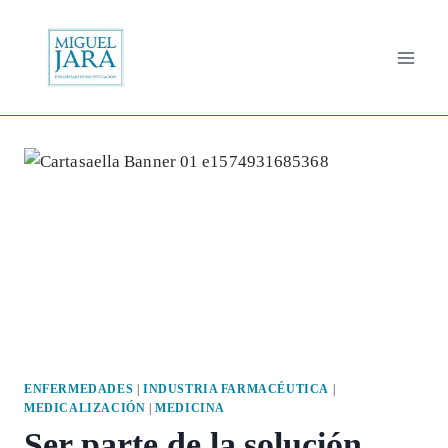
Saltar
al
contenido
ENFERMEDADES
|
INDUSTRIA FARMACÉUTICA
|
MEDICALIZACIÓN
|
MEDICINA
Ser parte de la solución