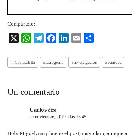
Compártelo:
X
W
T
F
Li
E
S
ha
el
ac
n
m
ha
ts
eg
eb
ke
ai
re
Etiquetas
#
#CartasaElla
#
Iatrogenia
#
Investigación
#
Sanidad
A
ra
o
dI
l
de
p
m
o
n
la
entrada:
p
k
Un comentario
Carlos
dice:
29 noviembre, 2019 a las 15:45
Hola Miguel, muy bueno el post, muy claro, aunque a