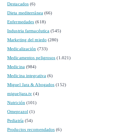
Destacados
(6)
Dieta mediterránea
(66)
Enfermedades
(618)
Industria farmacéutica
(545)
Marketing del miedo
(280)
Medicalización
(733)
Medicamentos peligrosos
(1.021)
Medicina
(984)
Medicina integrativa
(6)
Miguel Jara & Abogados
(152)
migueljara.tv
(4)
Nutrición
(101)
Omeprazol
(1)
Pediatría
(54)
Productos recomendados
(6)