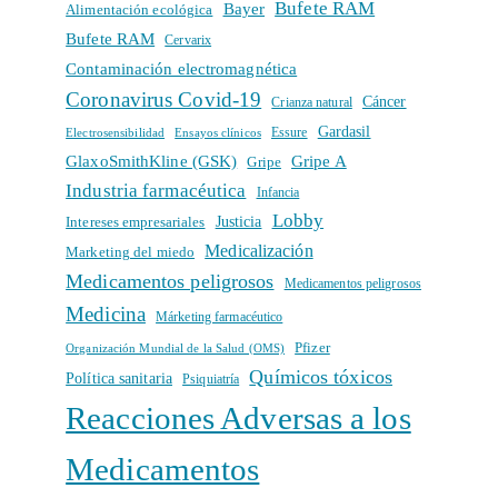
Bufete RAM
Bayer
Alimentación ecológica
Bufete RAM
Cervarix
Contaminación electromagnética
Coronavirus Covid-19
Cáncer
Crianza natural
Gardasil
Electrosensibilidad
Ensayos clínicos
Essure
GlaxoSmithKline (GSK)
Gripe A
Gripe
Industria farmacéutica
Infancia
Lobby
Intereses empresariales
Justicia
Medicalización
Marketing del miedo
Medicamentos peligrosos
Medicamentos peligrosos
Medicina
Márketing farmacéutico
Pfizer
Organización Mundial de la Salud (OMS)
Químicos tóxicos
Política sanitaria
Psiquiatría
Reacciones Adversas a los
Medicamentos