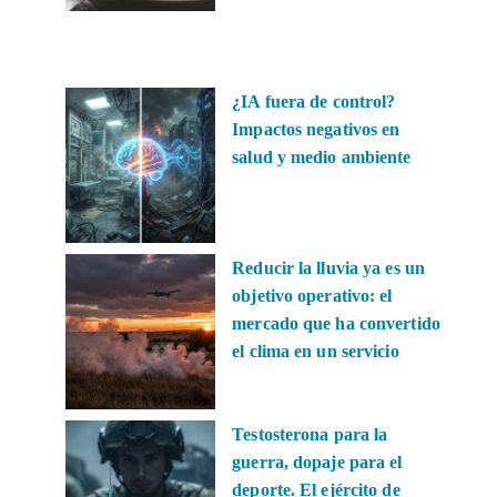
¿IA fuera de control?
Impactos negativos en
salud y medio ambiente
Reducir la lluvia ya es un
objetivo operativo: el
mercado que ha convertido
el clima en un servicio
Testosterona para la
guerra, dopaje para el
deporte. El ejército de