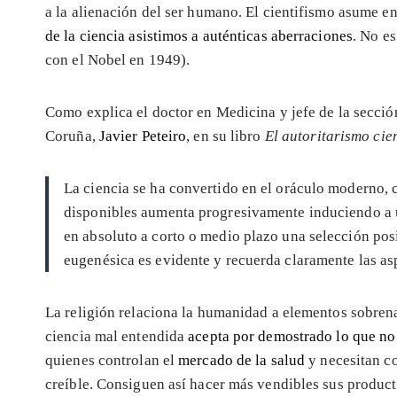
a la alienación del ser humano. El cientifismo asume e
de la ciencia asistimos a auténticas aberraciones
. No e
con el Nobel en 1949).
Como explica el doctor en Medicina y jefe de la secci
Coruña,
Javier Peteiro
, en su libro
El autoritarismo cien
La ciencia se ha convertido en el oráculo moderno, c
disponibles aumenta progresivamente induciendo a un
en absoluto a corto o medio plazo una selección pos
eugenésica es evidente y recuerda claramente las as
La religión relaciona la humanidad a elementos sobrena
ciencia mal entendida
acepta por demostrado lo que no 
quienes controlan el
mercado de la salud
y necesitan co
creíble. Consiguen así hacer más vendibles sus product