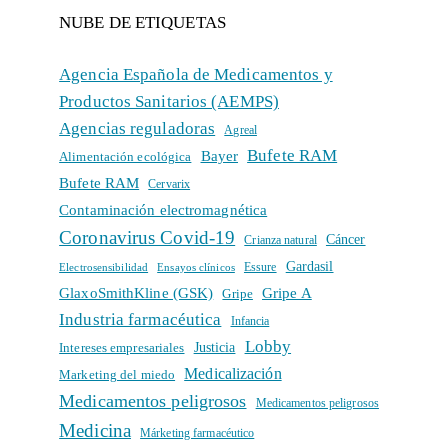
NUBE DE ETIQUETAS
Agencia Española de Medicamentos y
Productos Sanitarios (AEMPS)
Agencias reguladoras
Agreal
Bufete RAM
Bayer
Alimentación ecológica
Bufete RAM
Cervarix
Contaminación electromagnética
Coronavirus Covid-19
Cáncer
Crianza natural
Gardasil
Electrosensibilidad
Ensayos clínicos
Essure
GlaxoSmithKline (GSK)
Gripe A
Gripe
Industria farmacéutica
Infancia
Lobby
Intereses empresariales
Justicia
Medicalización
Marketing del miedo
Medicamentos peligrosos
Medicamentos peligrosos
Medicina
Márketing farmacéutico