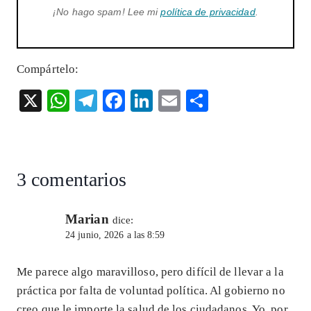
¡No hago spam! Lee mi
política de privacidad
.
Compártelo:
X
W
T
F
Li
E
S
ha
el
ac
n
m
ha
ts
eg
eb
ke
ai
re
A
ra
o
dI
l
3 comentarios
p
m
o
n
p
k
Marian
dice:
24 junio, 2026 a las 8:59
Me parece algo maravilloso, pero difícil de llevar a la
práctica por falta de voluntad política. Al gobierno no
creo que le importe la salud de los ciudadanos. Yo, por