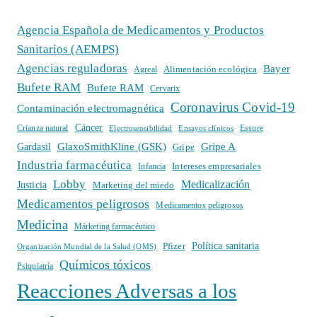
Agencia Española de Medicamentos y Productos
Sanitarios (AEMPS)
Agencias reguladoras
Bayer
Alimentación ecológica
Agreal
Bufete RAM
Bufete RAM
Cervarix
Coronavirus Covid-19
Contaminación electromagnética
Cáncer
Crianza natural
Electrosensibilidad
Ensayos clínicos
Essure
GlaxoSmithKline (GSK)
Gripe A
Gardasil
Gripe
Industria farmacéutica
Intereses empresariales
Infancia
Lobby
Medicalización
Justicia
Marketing del miedo
Medicamentos peligrosos
Medicamentos peligrosos
Medicina
Márketing farmacéutico
Política sanitaria
Pfizer
Organización Mundial de la Salud (OMS)
Químicos tóxicos
Psiquiatría
Reacciones Adversas a los