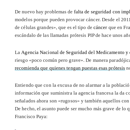
De nuevo hay problemas de
falta de seguridad con im
modelos porque pueden provocar cáncer. Desde el 2011,
de células grandes», que es el tipo de
cáncer
que en Fra
escándalo de las llamadas prótesis PIP de hace unos añ
La
Agencia Nacional de Seguridad del Medicamento y d
riesgo «poco común pero grave». De manera paradójica
recomienda que quienes tengan puestas esas prótesis
no
Entiendo que con la excusa de no alarmar a la población
información que suministra la agencia francesa la da c
señalados ahora son «rugosos» y también aquellos co
De hecho, el asunto puede ser mucho más grave de lo 
Francisco Paya: