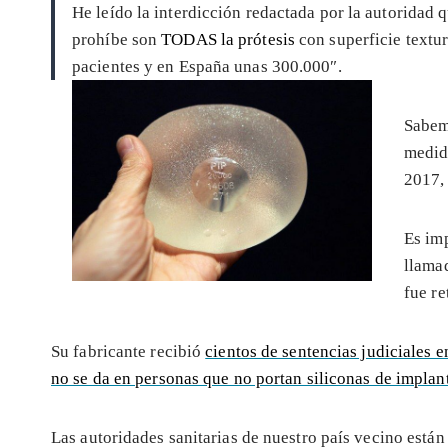
He leído la interdicción redactada por la autoridad 
prohíbe son
TODAS la prótesis
con superficie textur
pacientes y en España unas 300.000″.
Sabemo
medida
2017, 
Es imp
llama
fue re
Su fabricante recibió
cientos de sentencias judiciales 
no se da en personas que no portan siliconas de implan
Las autoridades sanitarias de nuestro país vecino están