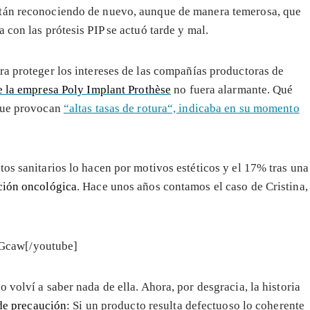
tán reconociendo de nuevo, aunque de manera temerosa, que
 con las prótesis PIP se actuó tarde y mal.
ra proteger los intereses de las compañías productoras de
e la empresa Poly Implant Prothèse
no fuera alarmante. Qué
 que provocan
“altas tasas de rotura“, indicaba en su momento
os sanitarios lo hacen por motivos estéticos y el 17% tras una
ción oncológica
. Hace unos años contamos el caso de Cristina,
Gcaw[/youtube]
 volví a saber nada de ella. Ahora, por desgracia, la historia
de precaución
: Si un producto resulta defectuoso lo coherente