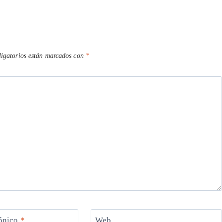
igatorios están marcados con
*
rónico
*
Web