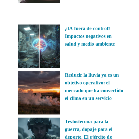
¿IA fuera de control?
Impactos negativos en
salud y medio ambiente
Reducir la lluvia ya es un
objetivo operativo: el
mercado que ha convertido
el clima en un servicio
Testosterona para la
guerra, dopaje para el
deporte. El ejército de