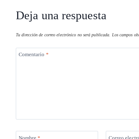
entrada:
p
k
Deja una respuesta
Tu dirección de correo electrónico no será publicada.
Los campos obl
Comentario
*
Nombre
*
Correo elect