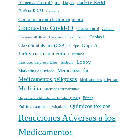
Bufete RAM
Bayer
Alimentación ecológica
Bufete RAM
Cervarix
Contaminación electromagnética
Coronavirus Covid-19
Cáncer
Crianza natural
Gardasil
Electrosensibilidad
Ensayos clínicos
Essure
GlaxoSmithKline (GSK)
Gripe A
Gripe
Industria farmacéutica
Infancia
Lobby
Intereses empresariales
Justicia
Medicalización
Marketing del miedo
Medicamentos peligrosos
Medicamentos peligrosos
Medicina
Márketing farmacéutico
Pfizer
Organización Mundial de la Salud (OMS)
Químicos tóxicos
Política sanitaria
Psiquiatría
Reacciones Adversas a los
Medicamentos