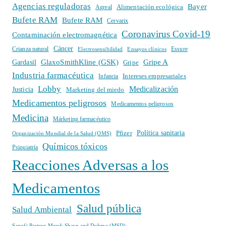
Agencias reguladoras
Bayer
Alimentación ecológica
Agreal
Bufete RAM
Bufete RAM
Cervarix
Coronavirus Covid-19
Contaminación electromagnética
Cáncer
Crianza natural
Electrosensibilidad
Ensayos clínicos
Essure
GlaxoSmithKline (GSK)
Gripe A
Gardasil
Gripe
Industria farmacéutica
Intereses empresariales
Infancia
Lobby
Medicalización
Justicia
Marketing del miedo
Medicamentos peligrosos
Medicamentos peligrosos
Medicina
Márketing farmacéutico
Política sanitaria
Pfizer
Organización Mundial de la Salud (OMS)
Químicos tóxicos
Psiquiatría
Reacciones Adversas a los
Medicamentos
Salud pública
Salud Ambiental
Sanofi Pasteur Merck Sharp and Dohme (MSD)