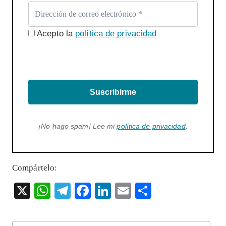
Acepto la
política de privacidad
Suscribirme
¡No hago spam! Lee mi
política de privacidad
.
Compártelo:
X
W
T
F
Li
E
S
ha
el
ac
n
m
ha
ts
eg
eb
ke
ai
re
Etiquetas