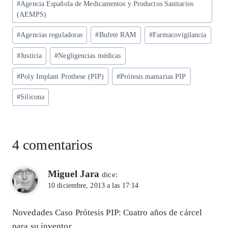
#
Agencia Española de Medicamentos y Productos Sanitarios
A
ra
o
dI
l
de
(AEMPS)
p
m
o
n
la
#
Agencias reguladoras
#
Bufete RAM
#
Farmacovigilancia
entrada:
p
k
#
Justicia
#
Negligencias médicas
#
Poly Implant Prothese (PIP)
#
Prótesis mamarias PIP
#
Silicona
4 comentarios
Miguel Jara
dice:
10 diciembre, 2013 a las 17:14
Novedades Caso Prótesis PIP: Cuatro años de cárcel
para su inventor