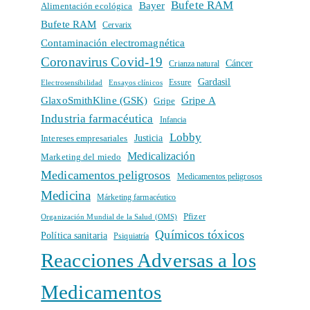
Bufete RAM
Bayer
Alimentación ecológica
Bufete RAM
Cervarix
Contaminación electromagnética
Coronavirus Covid-19
Cáncer
Crianza natural
Gardasil
Electrosensibilidad
Ensayos clínicos
Essure
GlaxoSmithKline (GSK)
Gripe A
Gripe
Industria farmacéutica
Infancia
Lobby
Intereses empresariales
Justicia
Medicalización
Marketing del miedo
Medicamentos peligrosos
Medicamentos peligrosos
Medicina
Márketing farmacéutico
Pfizer
Organización Mundial de la Salud (OMS)
Químicos tóxicos
Política sanitaria
Psiquiatría
Reacciones Adversas a los
Medicamentos