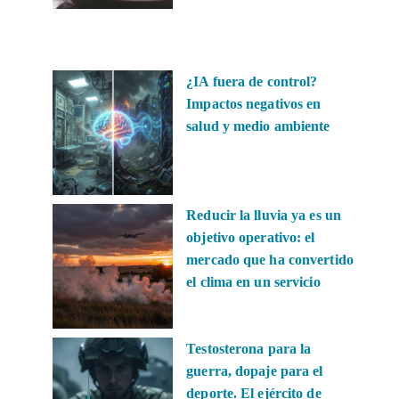
¿IA fuera de control?
Impactos negativos en
salud y medio ambiente
Reducir la lluvia ya es un
objetivo operativo: el
mercado que ha convertido
el clima en un servicio
Testosterona para la
guerra, dopaje para el
deporte. El ejército de