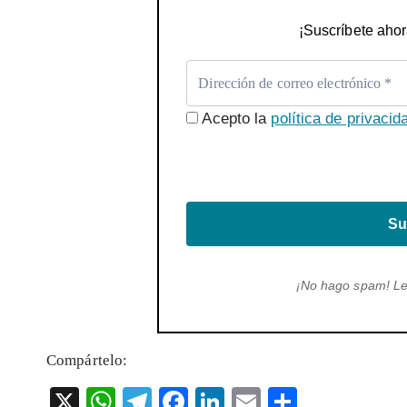
¡Suscríbete ahor
Acepto la
política de privacid
Su
¡No hago spam! L
Compártelo:
X
W
T
F
Li
E
S