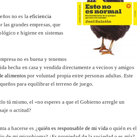
eños no es la
eficiencia
or las grandes empresas, que
ológico e higiene en sistemas
 empresa no es buena y tenemos
mida hecha en casa y vendida directamente a vecinos y amigos
de alimentos
por voluntad propia entre personas adultas. Este
queños para equilibrar el terreno de juego.
azlo tú mismo, el «no esperes a que el Gobierno arregle un
saje o actitud?
nta a hacerse es ¿
quién es responsable de mi vida
o quién es el
rio de mi microbioma? ¿Es propiedad de la sociedad o es mía?