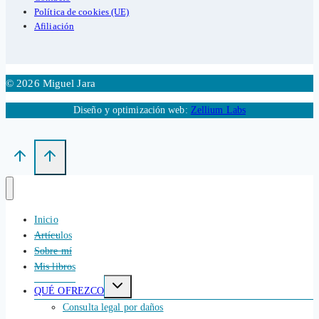
Política de cookies (UE)
Afiliación
© 2026 Miguel Jara
Diseño y optimización web:
Zellium Labs
Inicio
Artículos
Sobre mí
Mis libros
Alternar
QUÉ OFREZCO
menú
hijo
Consulta legal por daños