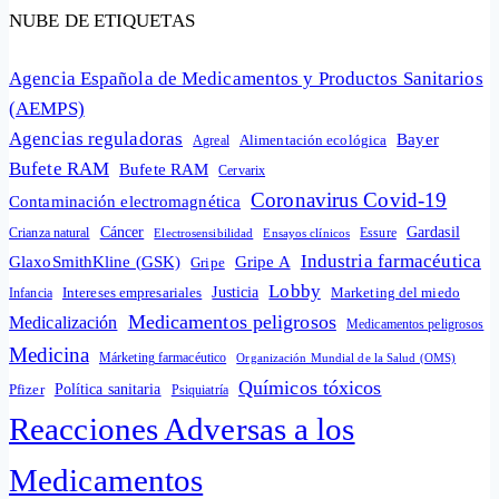
NUBE DE ETIQUETAS
Agencia Española de Medicamentos y Productos Sanitarios
(AEMPS)
Agencias reguladoras
Bayer
Alimentación ecológica
Agreal
Bufete RAM
Bufete RAM
Cervarix
Coronavirus Covid-19
Contaminación electromagnética
Cáncer
Gardasil
Crianza natural
Electrosensibilidad
Ensayos clínicos
Essure
Industria farmacéutica
GlaxoSmithKline (GSK)
Gripe A
Gripe
Lobby
Intereses empresariales
Justicia
Infancia
Marketing del miedo
Medicamentos peligrosos
Medicalización
Medicamentos peligrosos
Medicina
Márketing farmacéutico
Organización Mundial de la Salud (OMS)
Químicos tóxicos
Política sanitaria
Pfizer
Psiquiatría
Reacciones Adversas a los
Medicamentos