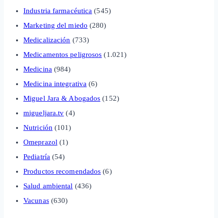
Industria farmacéutica
(545)
Marketing del miedo
(280)
Medicalización
(733)
Medicamentos peligrosos
(1.021)
Medicina
(984)
Medicina integrativa
(6)
Miguel Jara & Abogados
(152)
migueljara.tv
(4)
Nutrición
(101)
Omeprazol
(1)
Pediatría
(54)
Productos recomendados
(6)
Salud ambiental
(436)
Vacunas
(630)