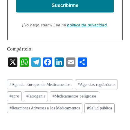
Suscribirme
¡No hago spam! Lee mi
política de privacidad
.
Compártelo:
X
W
T
F
Li
E
S
ha
el
ac
n
m
ha
ts
eg
eb
ke
ai
re
Etiquetas
#
Agencia Europea de Medicamentos
#
Agencias reguladoras
A
ra
o
dI
l
de
p
m
o
n
#
apro
#
Iatrogenia
#
Medicamentos peligrosos
la
entrada:
p
k
#
Reacciones Adversas a los Medicamentos
#
Salud pública