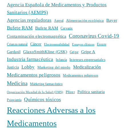
Agencia Española de Medicamentos y Productos
Sanitarios (AEMPS)
Agencias reguladoras
Bayer
Alimentación ecológica
Agreal
Bufete RAM
Bufete RAM
Cervarix
Coronavirus Covid-19
Contaminación electromagnética
Cáncer
Crianza natural
Electrosensibilidad
Ensayos clínicos
Essure
GlaxoSmithKline (GSK)
Gripe A
Gardasil
Gripe
Industria farmacéutica
Intereses empresariales
Infancia
Lobby
Medicalización
Justicia
Marketing del miedo
Medicamentos peligrosos
Medicamentos peligrosos
Medicina
Márketing farmacéutico
Política sanitaria
Pfizer
Organización Mundial de la Salud (OMS)
Químicos tóxicos
Psiquiatría
Reacciones Adversas a los
Medicamentos