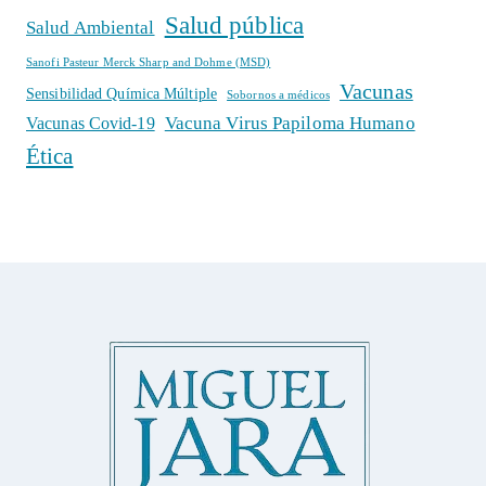
Salud pública
Salud Ambiental
Sanofi Pasteur Merck Sharp and Dohme (MSD)
Vacunas
Sensibilidad Química Múltiple
Sobornos a médicos
Vacuna Virus Papiloma Humano
Vacunas Covid-19
Ética