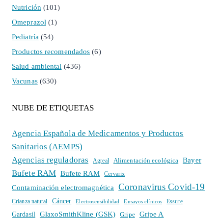
Nutrición
(101)
Omeprazol
(1)
Pediatría
(54)
Productos recomendados
(6)
Salud ambiental
(436)
Vacunas
(630)
NUBE DE ETIQUETAS
Agencia Española de Medicamentos y Productos
Sanitarios (AEMPS)
Agencias reguladoras
Bayer
Alimentación ecológica
Agreal
Bufete RAM
Bufete RAM
Cervarix
Coronavirus Covid-19
Contaminación electromagnética
Cáncer
Crianza natural
Electrosensibilidad
Ensayos clínicos
Essure
GlaxoSmithKline (GSK)
Gripe A
Gardasil
Gripe