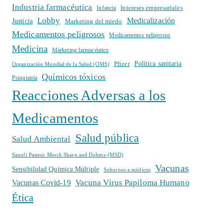
Industria farmacéutica
Intereses empresariales
Infancia
Lobby
Medicalización
Justicia
Marketing del miedo
Medicamentos peligrosos
Medicamentos peligrosos
Medicina
Márketing farmacéutico
Política sanitaria
Pfizer
Organización Mundial de la Salud (OMS)
Químicos tóxicos
Psiquiatría
Reacciones Adversas a los
Medicamentos
Salud pública
Salud Ambiental
Sanofi Pasteur Merck Sharp and Dohme (MSD)
Vacunas
Sensibilidad Química Múltiple
Sobornos a médicos
Vacuna Virus Papiloma Humano
Vacunas Covid-19
Ética