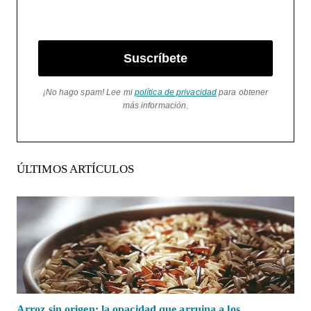
Suscríbete
¡No hago spam! Lee mi
política de privacidad
para obtener
más información.
ÚLTIMOS ARTÍCULOS
Arroz sin origen: la opacidad que arruina a los