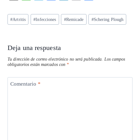
ha
el
ac
n
m
ha
ts
eg
eb
ke
ai
re
Etiquetas
#
Artritis
#
Infecciones
#
Remicade
#
Schering Plough
A
ra
o
dI
l
de
p
m
o
n
la
entrada:
p
k
Deja una respuesta
Tu dirección de correo electrónico no será publicada.
Los campos
obligatorios están marcados con
*
Comentario
*