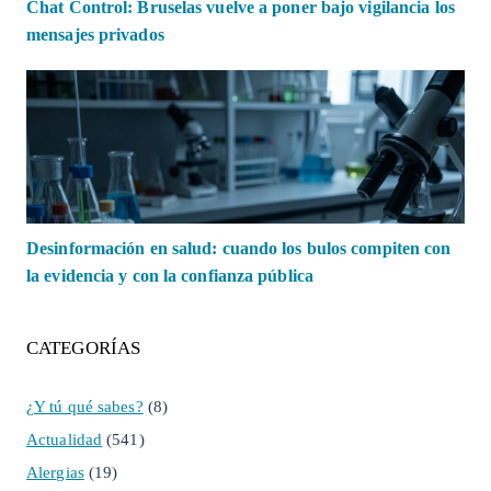
Chat Control: Bruselas vuelve a poner bajo vigilancia los
mensajes privados
Desinformación en salud: cuando los bulos compiten con
la evidencia y con la confianza pública
CATEGORÍAS
¿Y tú qué sabes?
(8)
Actualidad
(541)
Alergias
(19)