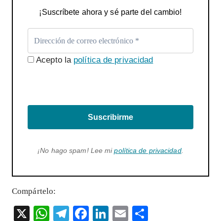
¡Suscríbete ahora y sé parte del cambio!
Acepto la
política de privacidad
Suscribirme
¡No hago spam! Lee mi
política de privacidad
.
Compártelo:
X
W
T
F
Li
E
S