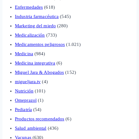
Enfermedades
(618)
Industria farmacéutica
(545)
Marketing del miedo
(280)
Medicalización
(733)
Medicamentos peligrosos
(1.021)
Medicina
(984)
Medicina integrativa
(6)
Miguel Jara & Abogados
(152)
migueljara.tv
(4)
Nutrición
(101)
Omeprazol
(1)
Pediatría
(54)
Productos recomendados
(6)
Salud ambiental
(436)
Vacunas
(630)