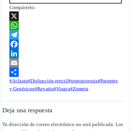
Compártelo:
X
WhatsApp
Telegram
Facebook
LinkedIn
Email
Etiquetas
#
Aclasta
#
Disfunción erectil
#
osteoporosis
#
Patentes
Share
de
y Genéricos
#
Revatio
#
Viagra
#
Zometa
la
entrada:
Deja una respuesta
Tu dirección de correo electrónico no será publicada.
Los