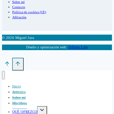
Sobre mí
Contacto
Política de cookies (UE)
Afiliación
© 2026 Miguel Jara
Diseño y optimización web:
Zellium Labs
Inicio
Artículos
Sobre mí
Mis libros
Alternar
QUÉ OFREZCO
menú