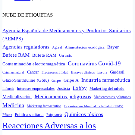
NUBE DE ETIQUETAS
Agencia Española de Medicamentos y Productos Sanitarios
(AEMPS)
Agencias reguladoras
Bayer
Alimentación ecológica
Agreal
Bufete RAM
Bufete RAM
Cervarix
Coronavirus Covid-19
Contaminación electromagnética
Cáncer
Gardasil
Crianza natural
Electrosensibilidad
Ensayos clínicos
Essure
Industria farmacéutica
GlaxoSmithKline (GSK)
Gripe A
Gripe
Lobby
Intereses empresariales
Justicia
Infancia
Marketing del miedo
Medicamentos peligrosos
Medicalización
Medicamentos peligrosos
Medicina
Márketing farmacéutico
Organización Mundial de la Salud (OMS)
Químicos tóxicos
Política sanitaria
Pfizer
Psiquiatría
Reacciones Adversas a los