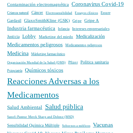
Coronavirus Covid-19
Contaminación electromagnética
Cáncer
Crianza natural
Electrosensibilidad
Ensayos clínicos
Essure
GlaxoSmithKline (GSK)
Gripe A
Gardasil
Gripe
Industria farmacéutica
Intereses empresariales
Infancia
Lobby
Medicalización
Justicia
Marketing del miedo
Medicamentos peligrosos
Medicamentos peligrosos
Medicina
Márketing farmacéutico
Política sanitaria
Pfizer
Organización Mundial de la Salud (OMS)
Químicos tóxicos
Psiquiatría
Reacciones Adversas a los
Medicamentos
Salud pública
Salud Ambiental
Sanofi Pasteur Merck Sharp and Dohme (MSD)
Vacunas
Sensibilidad Química Múltiple
Sobornos a médicos