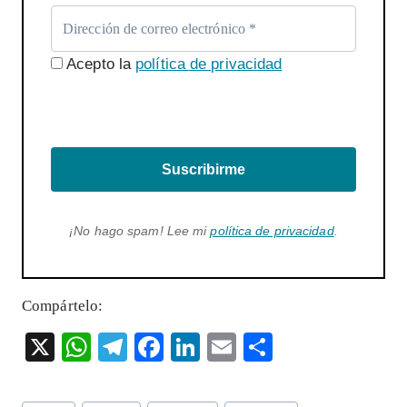
Acepto la
política de privacidad
Suscribirme
¡No hago spam! Lee mi
política de privacidad
.
Compártelo:
X
W
T
F
Li
E
S
ha
el
ac
n
m
ha
ts
eg
eb
ke
ai
re