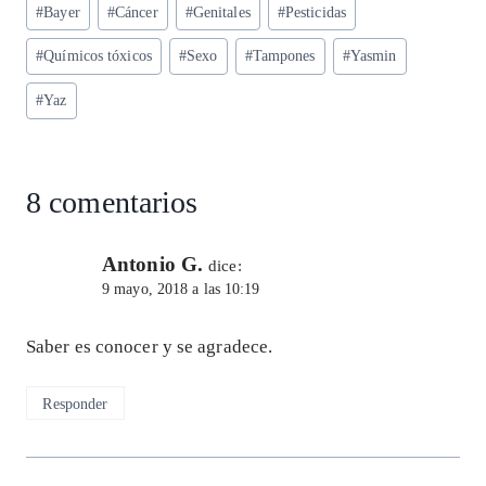
Etiquetas
#
Bayer
#
Cáncer
#
Genitales
#
Pesticidas
A
ra
o
dI
l
de
p
m
o
n
#
Químicos tóxicos
#
Sexo
#
Tampones
#
Yasmin
la
entrada:
p
k
#
Yaz
8 comentarios
Antonio G.
dice:
9 mayo, 2018 a las 10:19
Saber es conocer y se agradece.
Responder