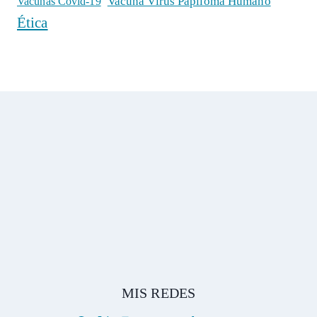
Vacuna Virus Papiloma Humano
Vacunas Covid-19
Ética
MIS REDES