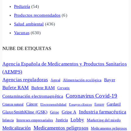
Pediatría
(54)
Productos recomendados
(6)
Salud ambiental
(436)
Vacunas
(630)
NUBE DE ETIQUETAS
Agencia Española de Medicamentos y Productos Sanitarios
(AEMPS)
Agencias reguladoras
Bayer
Alimentación ecológica
Agreal
Bufete RAM
Bufete RAM
Cervarix
Coronavirus Covid-19
Contaminación electromagnética
Cáncer
Gardasil
Crianza natural
Electrosensibilidad
Ensayos clínicos
Essure
Industria farmacéutica
GlaxoSmithKline (GSK)
Gripe A
Gripe
Lobby
Intereses empresariales
Justicia
Infancia
Marketing del miedo
Medicamentos peligrosos
Medicalización
Medicamentos peligrosos