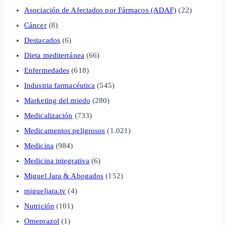
Asociación de Afectados por Fármacos (ADAF)
(22)
Cáncer
(8)
Destacados
(6)
Dieta mediterránea
(66)
Enfermedades
(618)
Industria farmacéutica
(545)
Marketing del miedo
(280)
Medicalización
(733)
Medicamentos peligrosos
(1.021)
Medicina
(984)
Medicina integrativa
(6)
Miguel Jara & Abogados
(152)
migueljara.tv
(4)
Nutrición
(101)
Omeprazol
(1)