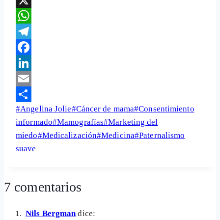
X
WhatsApp
Telegram
Facebook
LinkedIn
Email
Etiquetas
#
Angelina Jolie
#
Cáncer de mama
#
Consentimiento
Share
de
informado
#
Mamografías
#
Marketing del
la
miedo
#
Medicalización
#
Medicina
#
Paternalismo
entrada:
suave
7 comentarios
Nils Bergman
dice: