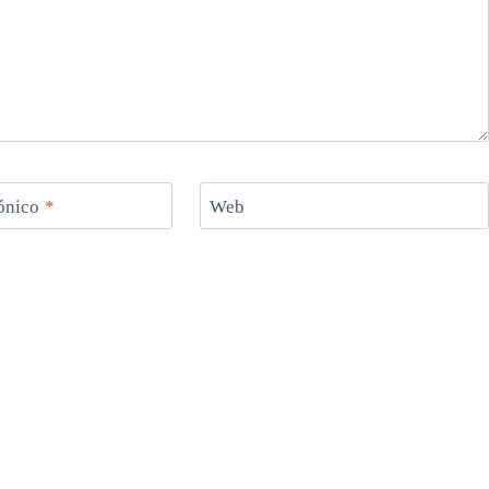
rónico
*
Web