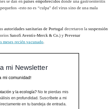
nes se dan en
países empobrecidos
donde una gastroenteritis
pequeños -esto no es “culpa” del virus sino de una mala
as
autoridades sanitarias de Portugal
decretaron la
suspensión
torios
Sanofi Aventis-Merck & Co.
) y
Prevenar
is meses recién vacunado
.
a mi Newsletter
a mi comunidad!
tación y la ecología?
No te pierdas mis
nálisis en profundidad. Suscríbete a mi
directamente en tu bandeja de entrada.