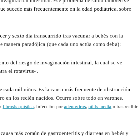
a invaginación intestinal. Ese problema de salud también se
que sucede más frecuentemente en la edad pediátrica
, sobre
rcer y sexto día transcurrido tras vacunar a bebés
con la
 de manera paradójica (que cada uno actúa como deba):
to del riesgo de invaginación intestinal
, la cual se ve
tra el rotavirus
«.
e cada mil
niños. Es la
causa más frecuente de obstrucción
aro en los recién nacidos. Ocurre sobre todo en
varones
.
n:
fibrosis quística
, infección por
adenovirus
,
otitis media
o tras recibir
a
causa más común de gastroenteritis y diarreas
en bebés y