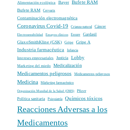
Bufete RAM
Bayer
Alimentación ecológica
Bufete RAM
Cervarix
Contaminación electromagnética
Coronavirus Covid-19
Cáncer
Crianza natural
Gardasil
Electrosensibilidad
Ensayos clínicos
Essure
GlaxoSmithKline (GSK)
Gripe A
Gripe
Industria farmacéutica
Infancia
Lobby
Intereses empresariales
Justicia
Medicalización
Marketing del miedo
Medicamentos peligrosos
Medicamentos peligrosos
Medicina
Márketing farmacéutico
Pfizer
Organización Mundial de la Salud (OMS)
Químicos tóxicos
Política sanitaria
Psiquiatría
Reacciones Adversas a los
Medicamentos