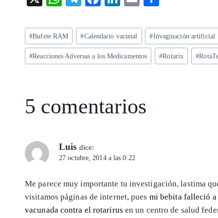
ha
el
ac
n
m
ha
ts
eg
eb
ke
ai
re
Etiquetas
#
Bufete RAM
#
Calendario vacunal
#
Invaginación artificial
A
ra
o
dI
l
de
p
m
o
n
#
Reacciones Adversas a los Medicamentos
#
Rotarix
#
RotaT
la
entrada:
p
k
5 comentarios
Luis
dice:
27 octubre, 2014 a las 0:22
Me parece muy importante tu investigación, lastima qu
visitamos páginas de internet, pues
mi bebita falleció 
vacunada contra el rotarirus
en un centro de salud fede