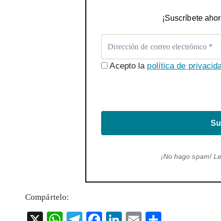
¡Suscríbete ahor
Acepto la
política de privacid
Su
¡No hago spam! L
Compártelo:
X
W
T
F
Li
E
S