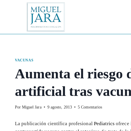
Saltar
al
contenido
VACUNAS
Aumenta el riesgo 
artificial tras vacu
Por
Miguel Jara
9 agosto, 2013
5 Comentarios
La publicación científica profesional
Pediatrics
ofrece 