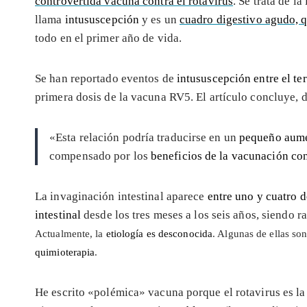
controvertida vacuna contra el rotavirus
. Se trata de l
llama
intususcepción
y es un
cuadro digestivo agudo, 
todo en el primer año de vida.
Se han reportado eventos de
intususcepción entre el te
primera dosis de la vacuna RV5. El artículo concluye,
«Esta relación podría traducirse en un
pequeño aumen
compensado por los
beneficios de la vacunación con
La invaginación intestinal aparece
entre uno y cuatro d
intestinal
desde los tres meses a los seis años, siendo r
Actualmente, la
etiología es desconocida
. Algunas de ellas so
quimioterapia
.
He escrito «polémica» vacuna porque el rotavirus es l