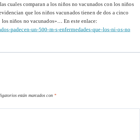
, las cuales comparan a los niños no vacunados con los niños
evidencian que los niños vacunados tienen de dos a cinco
e los niños no vacunados»… En este enlace:
unados-padecen-un-500-m-s-enfermedades-que-los-ni-os-no
igatorios están marcados con
*