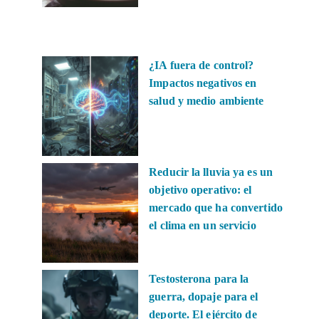
¿IA fuera de control?
Impactos negativos en
salud y medio ambiente
Reducir la lluvia ya es un
objetivo operativo: el
mercado que ha convertido
el clima en un servicio
Testosterona para la
guerra, dopaje para el
deporte. El ejército de