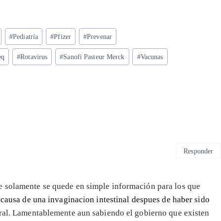
#
Pediatría
#
Pfizer
#
Prevenar
eq
#
Rotavirus
#
Sanofi Pasteur Merck
#
Vacunas
Responder
e solamente se quede en simple información para los que
a causa de una invaginacion intestinal despues de haber sido
ral. Lamentablemente aun sabiendo el gobierno que existen