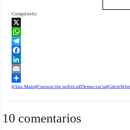
Compártelo:
X
WhatsApp
Telegram
Facebook
LinkedIn
Email
Etiquetas
#
Ana Mato
#
Corrupción política
#
Democracia
#
Gürtel
#
Ju
Share
de
la
entrada:
10 comentarios