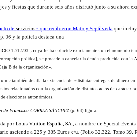
ajes y fiestas que durante seis años disfrutó junto a su ahora e
racto de
servicios
» que recibieron Mato y Sepúlveda
que incluye
p. 36 y la policía destaca una
ICIO
12/12/03”, cuya fecha coincide exactamente con el
momento temp
corrupción política],
se procede a cancelar la deuda producida con la
A
Caja B
de la organización».
forme también detalla la existencia de «distintas entregas de dinero en
gastos relacionados con la organización de distintos
actos de carácter po
 de elecciones autonómicas.
ón de Francisco
CORREA SÁNCHEZ
(p. 68) figura:
ida por
Louis Vuitton España, SA.
, a nombre de
Special Events 
tario asciende a 225 y 385 Euros c/u. (Folio 32.322, Tomo 39, 