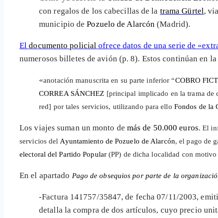
con regalos de los cabecillas de la
trama Gürtel
, vi
municipio de
Pozuelo de Alarcón
(Madrid).
El
documento policial
ofrece datos de una serie de «ext
numerosos billetes de avión (p. 8). Estos continúan en la 
«
anotación manuscrita en su parte
inferior “
COBRO FICT
CORREA SÁNCHEZ
[principal implicado en la trama de 
red] por tales
servicios, utilizando para ello
Fondos de la 
Los viajes suman un monto de
más de 50.000 euros
.
El in
servicios del
Ayuntamiento de Pozuelo de Alarcón
, el pago de 
electoral del Partido Popular
(PP) de dicha localidad con motivo
En el apartado
Pago de obsequios por parte de la organizaci
-Factura 141757/35847, de fecha 07/11/2003, emit
detalla la compra de dos artículos, cuyo precio uni