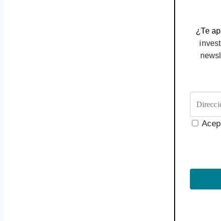
¿Te apa
invest
newsl
Acep