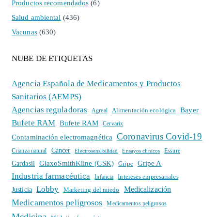
Productos recomendados
(6)
Salud ambiental
(436)
Vacunas
(630)
NUBE DE ETIQUETAS
Agencia Española de Medicamentos y Productos
Sanitarios (AEMPS)
Agencias reguladoras
Bayer
Alimentación ecológica
Agreal
Bufete RAM
Bufete RAM
Cervarix
Coronavirus Covid-19
Contaminación electromagnética
Cáncer
Crianza natural
Electrosensibilidad
Ensayos clínicos
Essure
GlaxoSmithKline (GSK)
Gripe A
Gardasil
Gripe
Industria farmacéutica
Intereses empresariales
Infancia
Lobby
Medicalización
Justicia
Marketing del miedo
Medicamentos peligrosos
Medicamentos peligrosos
Medicina