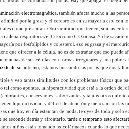
ario, todos los cuidados son pocos. Hay que apagar el fuego per
aminación electromagnética
, también afecta mucho a las perso
 afinidad por la grasa y el cerebro es en su mayoría eso, con lo
oriales como presentan. Otra similitud que tienen, son las enf
la cadena respiratoria, el Citocromo C Oxidasa. Yo he sacado m
yoría por fosfolípidos y colesterol, eso es grasa y el mercurio 
ene que ofrecer a la célula, no es de extrañar que eso pueda af
an muchas de sus células con formas irregulares y una pobre 
uzzle de su autismo
, estamos buscando las pocas que nos faltan
ple y veo tantas similitudes con los problemas físicos que pad
to tal como apuntas, la hiperactividad que está a la orden del d
 (colorantes, conservantes, saborizantes y tantos otros químic
ienen hiperactividad y déficit de atención y mejoran con las m
as que hoy en día están tan de moda, te oyes de todo y solo ech
 se esconde detrás y afrontarlo,
tarde o temprano esto afectará
uantos niños están tomando psicofármacos cuando lo que nece