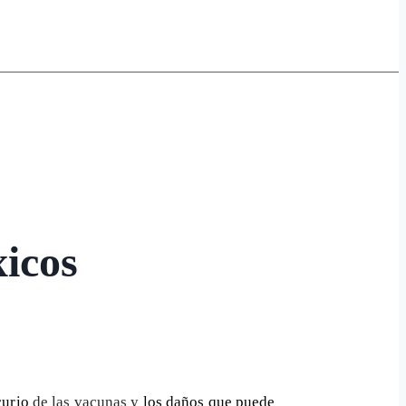
xicos
urio
de las vacunas y
los daños que puede