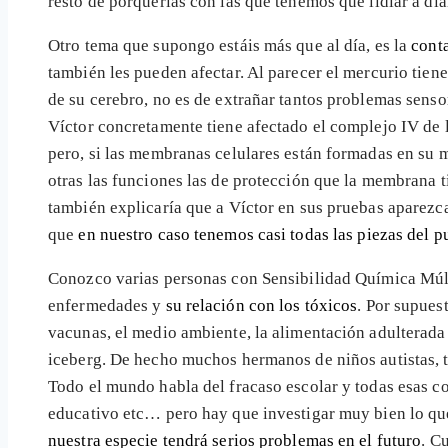
resto de porquerías con las que tenemos que lidiar a di
Otro tema que supongo estáis más que al día, es la
cont
también les pueden afectar. Al parecer el mercurio tiene
de su cerebro, no es de extrañar tantos problemas sens
Víctor concretamente tiene afectado el complejo IV de 
pero, si las membranas celulares están formadas en su ma
otras las funciones las de protección que la membrana ti
también explicaría que a Víctor en sus pruebas aparezc
que
en nuestro caso tenemos casi todas las piezas del p
Conozco varias personas con Sensibilidad Química Múlti
enfermedades y
su relación con los tóxicos
. Por supues
vacunas, el medio ambiente, la alimentación adulterada
iceberg. De hecho muchos hermanos de niños autistas, t
Todo el mundo habla del fracaso escolar y todas esas cos
educativo etc… pero hay que investigar muy bien lo que
nuestra especie tendrá serios problemas en el futuro
. C