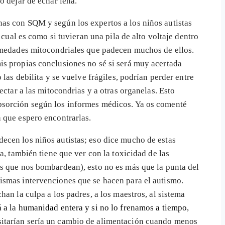
o dejar de echar leña.
nas con SQM y según los expertos a los niños autistas
 cual es como si tuvieran una pila de alto voltaje dentro
ermedades mitocondriales que padecen muchos de ellos.
is propias conclusiones no sé si será muy acertada
las debilita y se vuelve frágiles, podrían perder entre
ectar a las mitocondrias y a otras organelas. Esto
absorción según los informes médicos. Ya os comenté
 que espero encontrarlas.
ecen los niños autistas; eso dice mucho de estas
ía, también tiene que ver con la toxicidad de las
os que nos bombardean), esto no es más que la punta del
ismas intervenciones que se hacen para el autismo.
an la culpa a los padres, a los maestros, al sistema
 a la humanidad entera y si no lo frenamos a tiempo,
sitarían sería un cambio de alimentación cuando menos