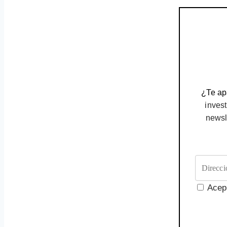
¿Te apa
invest
newsl
Acep