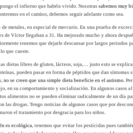
pongo el infierno que habéis vivido. Nosotras
sabemos muy bie
contremos en el camino, debemos seguir adelante como sea.
 de metales, en especial de mercurio. En una prueba de excrec
eles de Víctor llegaban a 31. Ha mejorado mucho y ahora despu
riormente tenemos que dejarle descansar por largos periodos p
 lo que cueste.
dietas libres de gluten, lácteos, soja,… justo esto se explicar
oteínas, pueden pasar en forma de péptidos que dan síntomas s
s,
no se creen que una simple dieta beneficie en el autismo
. Pe
o, en su comportamiento y socialización. En algunos casos al p
stos alimentos no se pueden eliminar radicalmente de un día p
on las drogas. Tengo noticias de algunos casos que por descono
ron el tratamiento por desgracia para los niños.
én es ecológica
, tenemos que evitar los pesticidas pues tambi