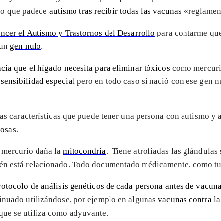
ico que padece
autismo tras recibir todas las vacunas
«reglament
ncer el Autismo y Trastornos del Desarrollo
para contarme qu
 un
gen nulo
.
ncia que el hígado necesita para eliminar tóxicos
como mercurio
sensibilidad especial
pero en todo caso si nació con ese gen n
 características que puede tener una persona con autismo y a
osas
.
l mercurio daña la
mitocondria
. Tiene atrofiadas las glándulas
én está relacionado. Todo documentado médicamente, como tuv
rotocolo de análisis genéticos de cada persona antes de vacuna
tinuado utilizándose, por ejemplo en algunas
vacunas contra la
que se utiliza como adyuvante.