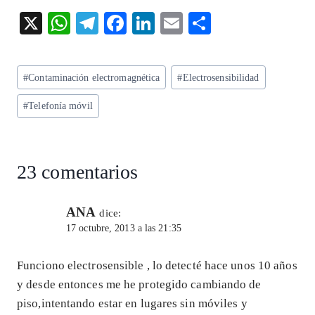
X
W
T
F
Li
E
S
ha
el
ac
n
m
ha
ts
eg
eb
ke
ai
re
Etiquetas
#
Contaminación electromagnética
#
Electrosensibilidad
A
ra
o
dI
l
de
p
m
o
n
#
Telefonía móvil
la
entrada:
p
k
23 comentarios
ANA
dice:
17 octubre, 2013 a las 21:35
Funciono electrosensible , lo detecté hace unos 10 años
y desde entonces me he protegido cambiando de
piso,intentando estar en lugares sin móviles y