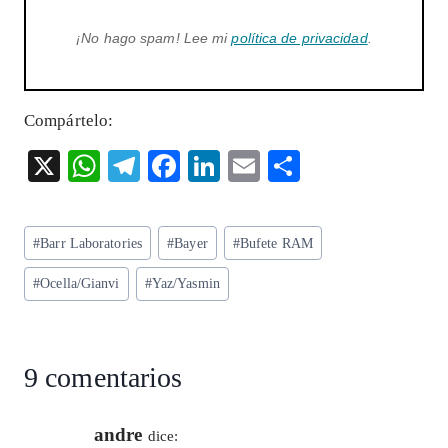
¡No hago spam! Lee mi
política de privacidad
.
Compártelo:
X
W
T
F
Li
E
S
ha
el
ac
n
m
ha
ts
eg
eb
ke
ai
re
Etiquetas
#
Barr Laboratories
#
Bayer
#
Bufete RAM
A
ra
o
dI
l
de
p
m
o
n
#
Ocella/Gianvi
#
Yaz/Yasmin
la
entrada:
p
k
9 comentarios
andre
dice: