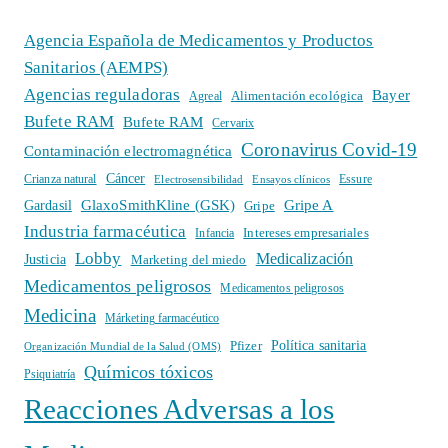
Agencia Española de Medicamentos y Productos
Sanitarios (AEMPS)
Agencias reguladoras
Bayer
Alimentación ecológica
Agreal
Bufete RAM
Bufete RAM
Cervarix
Coronavirus Covid-19
Contaminación electromagnética
Cáncer
Crianza natural
Electrosensibilidad
Ensayos clínicos
Essure
GlaxoSmithKline (GSK)
Gripe A
Gardasil
Gripe
Industria farmacéutica
Intereses empresariales
Infancia
Lobby
Medicalización
Justicia
Marketing del miedo
Medicamentos peligrosos
Medicamentos peligrosos
Medicina
Márketing farmacéutico
Política sanitaria
Pfizer
Organización Mundial de la Salud (OMS)
Químicos tóxicos
Psiquiatría
Reacciones Adversas a los