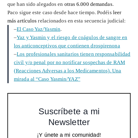
que han sido alegados en
otras 6.000 demandas
.
Paco sigue este caso desde hace tiempo. Podéis
leer
más artículos
relacionados en esta secuencia judicial:
–
El Caso Yaz/Yasmin
.
–
Yaz y Yasmin y el riesgo de coágulos de sangre en
los anticonceptivos que contienen drospirenona
–
Los profesionales sanitarios tienen responsabilidad
civil y/o penal por no notificar sospechas de RAM
(Reacciones Adversas a los Medicamentos). Una
mirada al “Caso Yasmin/YAZ”
Suscríbete a mi
Newsletter
¡Y únete a mi comunidad!