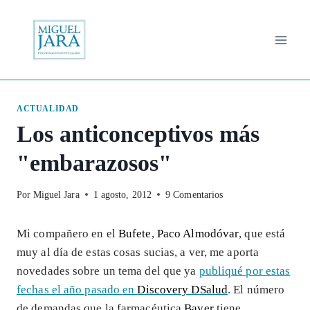
Saltar
al
contenido
ACTUALIDAD
Los anticonceptivos más
"embarazosos"
Por
Miguel Jara
1 agosto, 2012
9 Comentarios
Mi compañero en el
Bufete
,
Paco Almodóvar
, que está
muy al día de estas cosas sucias, a ver, me aporta
novedades sobre un tema del que ya
publiqué por estas
fechas el año pasado en
Discovery DSalud
. El número
de demandas que la farmacéutica
Bayer
tiene